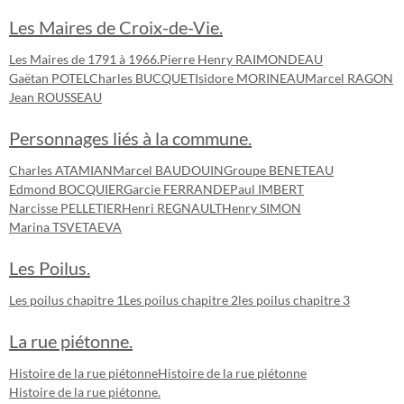
Les Maires de Croix-de-Vie.
Les Maires de 1791 à 1966.
Pierre Henry RAIMONDEAU
Gaëtan POTEL
Charles BUCQUET
Isidore MORINEAU
Marcel RAGON
Jean ROUSSEAU
Personnages liés à la commune.
Charles ATAMIAN
Marcel BAUDOUIN
Groupe BENETEAU
Edmond BOCQUIER
Garcie FERRANDE
Paul IMBERT
Narcisse PELLETIER
Henri REGNAULT
Henry SIMON
Marina TSVETAEVA
Les Poilus.
Les poilus chapitre 1
Les poilus chapitre 2
les poilus chapitre 3
La rue piétonne.
Histoire de la rue piétonne
Histoire de la rue piétonne
Histoire de la rue piétonne.