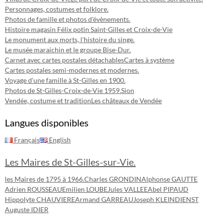
Personnages, costumes et folklore.
Photos de famille et photos d'évènements.
Histoire magasin Félix potin Saint-Gilles et Croix-de-Vie
Le monument aux morts, l'histoire du singe.
Le musée maraichin et le groupe Bise-Dur.
Carnet avec cartes postales détachables
Cartes à système
Cartes postales semi-modernes et modernes.
Voyage d'une famille à St-Gilles en 1900.
Photos de St-Gilles-Croix-de-Vie 1959.
Sion
Vendée, costume et tradition
Les châteaux de Vendée
Langues disponibles
Français
English
Les Maires de St-Gilles-sur-Vie.
les Maires de 1795 à 1966.
Charles GRONDIN
Alphonse GAUTTE
Adrien ROUSSEAU
Emilien LOUBE
Jules VALLEE
Abel PIPAUD
Hippolyte CHAUVIERE
Armand GARREAU
Joseph KLEINDIENST
Auguste IDIER