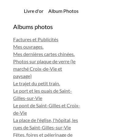
Livre d'or
Album Photos
Albums photos
Factures et Publicités
Mes ouvrages.
Mes dernières cartes chinées.
Photos sur plaque de verre (le
marché Croix-de-Vie et
paysage)
Le trajet du petit train.
Le port et les quais de Saint-
Gilles-sur-Vie
Le pont de Saint-Gilles et Croix-
de-Vie
La place de l'église, l'hôpital, les
rues de Saint-Gilles-sur-Vie
Fêtes, foires et pélerinage de