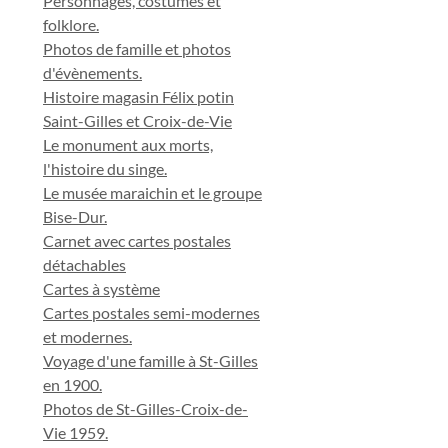
Personnages, costumes et
folklore.
Photos de famille et photos
d'évènements.
Histoire magasin Félix potin
Saint-Gilles et Croix-de-Vie
Le monument aux morts,
l'histoire du singe.
Le musée maraichin et le groupe
Bise-Dur.
Carnet avec cartes postales
détachables
Cartes à système
Cartes postales semi-modernes
et modernes.
Voyage d'une famille à St-Gilles
en 1900.
Photos de St-Gilles-Croix-de-
Vie 1959.