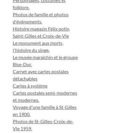
Personnages, costumes et
folklore.
Photos de famille et photos
d'évènements.
Histoire magasin Félix potin
Saint-Gilles et Croix-de-Vie
Le monument aux morts,
l'histoire du singe.
Le musée maraichin et le groupe
Bise-Dur.
Carnet avec cartes postales
détachables
Cartes à système
Cartes postales semi-modernes
et modernes.
Voyage d'une famille à St-Gilles
en 1900.
Photos de St-Gilles-Croix-de-
Vie 1959.