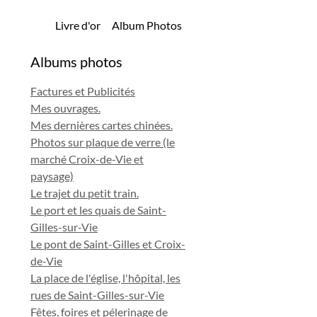
Livre d'or
Album Photos
Albums photos
Factures et Publicités
Mes ouvrages.
Mes dernières cartes chinées.
Photos sur plaque de verre (le
marché Croix-de-Vie et
paysage)
Le trajet du petit train.
Le port et les quais de Saint-
Gilles-sur-Vie
Le pont de Saint-Gilles et Croix-
de-Vie
La place de l'église, l'hôpital, les
rues de Saint-Gilles-sur-Vie
Fêtes, foires et pélerinage de