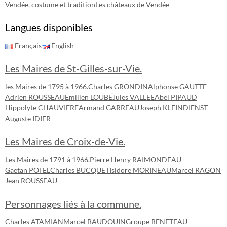
Vendée, costume et tradition
Les châteaux de Vendée
Langues disponibles
Français
English
Les Maires de St-Gilles-sur-Vie.
les Maires de 1795 à 1966.
Charles GRONDIN
Alphonse GAUTTE
Adrien ROUSSEAU
Emilien LOUBE
Jules VALLEE
Abel PIPAUD
Hippolyte CHAUVIERE
Armand GARREAU
Joseph KLEINDIENST
Auguste IDIER
Les Maires de Croix-de-Vie.
Les Maires de 1791 à 1966.
Pierre Henry RAIMONDEAU
Gaëtan POTEL
Charles BUCQUET
Isidore MORINEAU
Marcel RAGON
Jean ROUSSEAU
Personnages liés à la commune.
Charles ATAMIAN
Marcel BAUDOUIN
Groupe BENETEAU