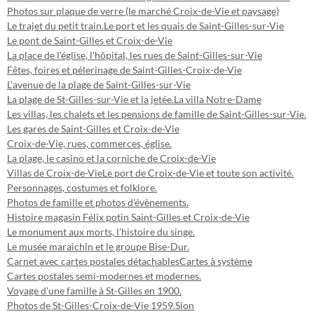
Photos sur plaque de verre (le marché Croix-de-Vie et paysage)
Le trajet du petit train.
Le port et les quais de Saint-Gilles-sur-Vie
Le pont de Saint-Gilles et Croix-de-Vie
La place de l'église, l'hôpital, les rues de Saint-Gilles-sur-Vie
Fêtes, foires et pélerinage de Saint-Gilles-Croix-de-Vie
L'avenue de la plage de Saint-Gilles-sur-Vie
La plage de St-Gilles-sur-Vie et la jetée.
La villa Notre-Dame
Les villas, les chalets et les pensions de famille de Saint-Gilles-sur-Vie.
Les gares de Saint-Gilles et Croix-de-Vie
Croix-de-Vie, rues, commerces, église.
La plage, le casino et la corniche de Croix-de-Vie
Villas de Croix-de-Vie
Le port de Croix-de-Vie et toute son activité.
Personnages, costumes et folklore.
Photos de famille et photos d'évènements.
Histoire magasin Félix potin Saint-Gilles et Croix-de-Vie
Le monument aux morts, l'histoire du singe.
Le musée maraichin et le groupe Bise-Dur.
Carnet avec cartes postales détachables
Cartes à système
Cartes postales semi-modernes et modernes.
Voyage d'une famille à St-Gilles en 1900.
Photos de St-Gilles-Croix-de-Vie 1959.
Sion