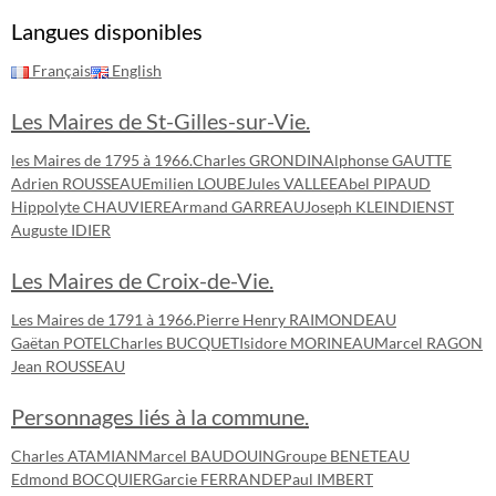
Langues disponibles
Français
English
Les Maires de St-Gilles-sur-Vie.
les Maires de 1795 à 1966.
Charles GRONDIN
Alphonse GAUTTE
Adrien ROUSSEAU
Emilien LOUBE
Jules VALLEE
Abel PIPAUD
Hippolyte CHAUVIERE
Armand GARREAU
Joseph KLEINDIENST
Auguste IDIER
Les Maires de Croix-de-Vie.
Les Maires de 1791 à 1966.
Pierre Henry RAIMONDEAU
Gaëtan POTEL
Charles BUCQUET
Isidore MORINEAU
Marcel RAGON
Jean ROUSSEAU
Personnages liés à la commune.
Charles ATAMIAN
Marcel BAUDOUIN
Groupe BENETEAU
Edmond BOCQUIER
Garcie FERRANDE
Paul IMBERT