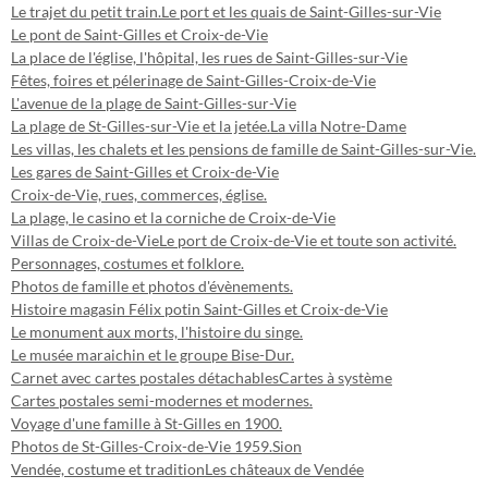
Le trajet du petit train.
Le port et les quais de Saint-Gilles-sur-Vie
Le pont de Saint-Gilles et Croix-de-Vie
La place de l'église, l'hôpital, les rues de Saint-Gilles-sur-Vie
Fêtes, foires et pélerinage de Saint-Gilles-Croix-de-Vie
L'avenue de la plage de Saint-Gilles-sur-Vie
La plage de St-Gilles-sur-Vie et la jetée.
La villa Notre-Dame
Les villas, les chalets et les pensions de famille de Saint-Gilles-sur-Vie.
Les gares de Saint-Gilles et Croix-de-Vie
Croix-de-Vie, rues, commerces, église.
La plage, le casino et la corniche de Croix-de-Vie
Villas de Croix-de-Vie
Le port de Croix-de-Vie et toute son activité.
Personnages, costumes et folklore.
Photos de famille et photos d'évènements.
Histoire magasin Félix potin Saint-Gilles et Croix-de-Vie
Le monument aux morts, l'histoire du singe.
Le musée maraichin et le groupe Bise-Dur.
Carnet avec cartes postales détachables
Cartes à système
Cartes postales semi-modernes et modernes.
Voyage d'une famille à St-Gilles en 1900.
Photos de St-Gilles-Croix-de-Vie 1959.
Sion
Vendée, costume et tradition
Les châteaux de Vendée