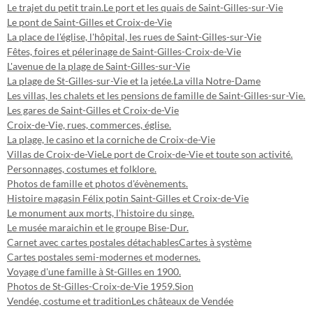
Le trajet du petit train.
Le port et les quais de Saint-Gilles-sur-Vie
Le pont de Saint-Gilles et Croix-de-Vie
La place de l'église, l'hôpital, les rues de Saint-Gilles-sur-Vie
Fêtes, foires et pélerinage de Saint-Gilles-Croix-de-Vie
L'avenue de la plage de Saint-Gilles-sur-Vie
La plage de St-Gilles-sur-Vie et la jetée.
La villa Notre-Dame
Les villas, les chalets et les pensions de famille de Saint-Gilles-sur-Vie.
Les gares de Saint-Gilles et Croix-de-Vie
Croix-de-Vie, rues, commerces, église.
La plage, le casino et la corniche de Croix-de-Vie
Villas de Croix-de-Vie
Le port de Croix-de-Vie et toute son activité.
Personnages, costumes et folklore.
Photos de famille et photos d'évènements.
Histoire magasin Félix potin Saint-Gilles et Croix-de-Vie
Le monument aux morts, l'histoire du singe.
Le musée maraichin et le groupe Bise-Dur.
Carnet avec cartes postales détachables
Cartes à système
Cartes postales semi-modernes et modernes.
Voyage d'une famille à St-Gilles en 1900.
Photos de St-Gilles-Croix-de-Vie 1959.
Sion
Vendée, costume et tradition
Les châteaux de Vendée