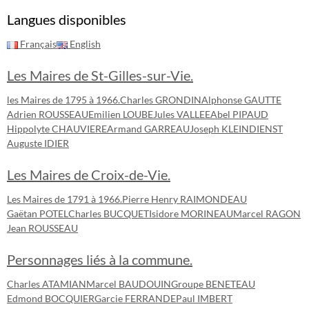
Langues disponibles
Français
English
Les Maires de St-Gilles-sur-Vie.
les Maires de 1795 à 1966.
Charles GRONDIN
Alphonse GAUTTE
Adrien ROUSSEAU
Emilien LOUBE
Jules VALLEE
Abel PIPAUD
Hippolyte CHAUVIERE
Armand GARREAU
Joseph KLEINDIENST
Auguste IDIER
Les Maires de Croix-de-Vie.
Les Maires de 1791 à 1966.
Pierre Henry RAIMONDEAU
Gaëtan POTEL
Charles BUCQUET
Isidore MORINEAU
Marcel RAGON
Jean ROUSSEAU
Personnages liés à la commune.
Charles ATAMIAN
Marcel BAUDOUIN
Groupe BENETEAU
Edmond BOCQUIER
Garcie FERRANDE
Paul IMBERT