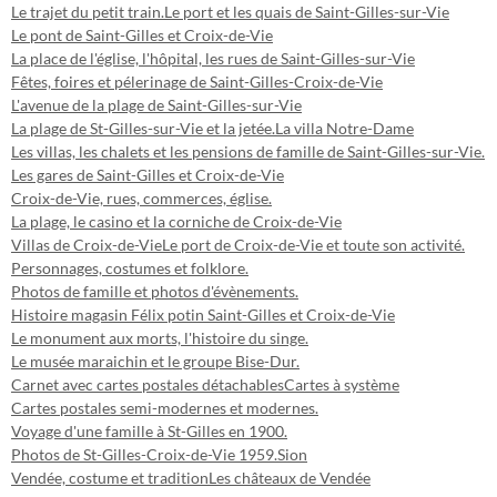
Le trajet du petit train.
Le port et les quais de Saint-Gilles-sur-Vie
Le pont de Saint-Gilles et Croix-de-Vie
La place de l'église, l'hôpital, les rues de Saint-Gilles-sur-Vie
Fêtes, foires et pélerinage de Saint-Gilles-Croix-de-Vie
L'avenue de la plage de Saint-Gilles-sur-Vie
La plage de St-Gilles-sur-Vie et la jetée.
La villa Notre-Dame
Les villas, les chalets et les pensions de famille de Saint-Gilles-sur-Vie.
Les gares de Saint-Gilles et Croix-de-Vie
Croix-de-Vie, rues, commerces, église.
La plage, le casino et la corniche de Croix-de-Vie
Villas de Croix-de-Vie
Le port de Croix-de-Vie et toute son activité.
Personnages, costumes et folklore.
Photos de famille et photos d'évènements.
Histoire magasin Félix potin Saint-Gilles et Croix-de-Vie
Le monument aux morts, l'histoire du singe.
Le musée maraichin et le groupe Bise-Dur.
Carnet avec cartes postales détachables
Cartes à système
Cartes postales semi-modernes et modernes.
Voyage d'une famille à St-Gilles en 1900.
Photos de St-Gilles-Croix-de-Vie 1959.
Sion
Vendée, costume et tradition
Les châteaux de Vendée