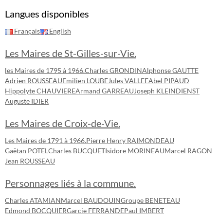
Langues disponibles
Français
English
Les Maires de St-Gilles-sur-Vie.
les Maires de 1795 à 1966.
Charles GRONDIN
Alphonse GAUTTE
Adrien ROUSSEAU
Emilien LOUBE
Jules VALLEE
Abel PIPAUD
Hippolyte CHAUVIERE
Armand GARREAU
Joseph KLEINDIENST
Auguste IDIER
Les Maires de Croix-de-Vie.
Les Maires de 1791 à 1966.
Pierre Henry RAIMONDEAU
Gaëtan POTEL
Charles BUCQUET
Isidore MORINEAU
Marcel RAGON
Jean ROUSSEAU
Personnages liés à la commune.
Charles ATAMIAN
Marcel BAUDOUIN
Groupe BENETEAU
Edmond BOCQUIER
Garcie FERRANDE
Paul IMBERT