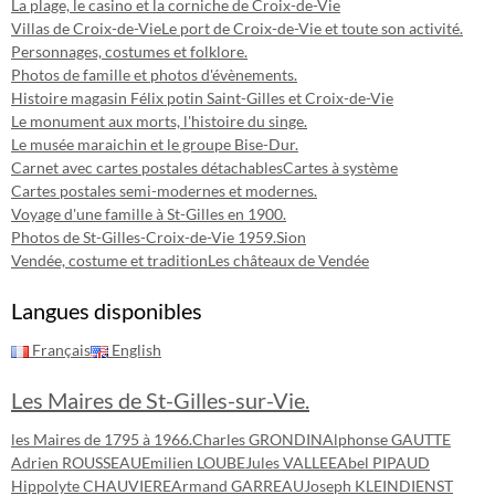
La plage, le casino et la corniche de Croix-de-Vie
Villas de Croix-de-Vie
Le port de Croix-de-Vie et toute son activité.
Personnages, costumes et folklore.
Photos de famille et photos d'évènements.
Histoire magasin Félix potin Saint-Gilles et Croix-de-Vie
Le monument aux morts, l'histoire du singe.
Le musée maraichin et le groupe Bise-Dur.
Carnet avec cartes postales détachables
Cartes à système
Cartes postales semi-modernes et modernes.
Voyage d'une famille à St-Gilles en 1900.
Photos de St-Gilles-Croix-de-Vie 1959.
Sion
Vendée, costume et tradition
Les châteaux de Vendée
Langues disponibles
Français
English
Les Maires de St-Gilles-sur-Vie.
les Maires de 1795 à 1966.
Charles GRONDIN
Alphonse GAUTTE
Adrien ROUSSEAU
Emilien LOUBE
Jules VALLEE
Abel PIPAUD
Hippolyte CHAUVIERE
Armand GARREAU
Joseph KLEINDIENST