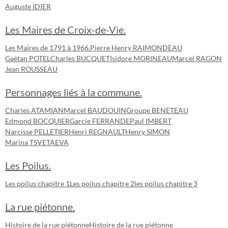
Auguste IDIER
Les Maires de Croix-de-Vie.
Les Maires de 1791 à 1966.
Pierre Henry RAIMONDEAU
Gaëtan POTEL
Charles BUCQUET
Isidore MORINEAU
Marcel RAGON
Jean ROUSSEAU
Personnages liés à la commune.
Charles ATAMIAN
Marcel BAUDOUIN
Groupe BENETEAU
Edmond BOCQUIER
Garcie FERRANDE
Paul IMBERT
Narcisse PELLETIER
Henri REGNAULT
Henry SIMON
Marina TSVETAEVA
Les Poilus.
Les poilus chapitre 1
Les poilus chapitre 2
les poilus chapitre 3
La rue piétonne.
Histoire de la rue piétonne
Histoire de la rue piétonne