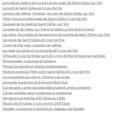
Le trajet du petit train.
Le port et les quais de Saint-Gilles-sur-Vie
Le pont de Saint-Gilles et Croix-de-Vie
La place de l'église, l'hôpital, les rues de Saint-Gilles-sur-Vie
Fêtes, foires et pélerinage de Saint-Gilles-Croix-de-Vie
L'avenue de la plage de Saint-Gilles-sur-Vie
La plage de St-Gilles-sur-Vie et la jetée.
La villa Notre-Dame
Les villas, les chalets et les pensions de famille de Saint-Gilles-sur-Vie.
Les gares de Saint-Gilles et Croix-de-Vie
Croix-de-Vie, rues, commerces, église.
La plage, le casino et la corniche de Croix-de-Vie
Villas de Croix-de-Vie
Le port de Croix-de-Vie et toute son activité.
Personnages, costumes et folklore.
Photos de famille et photos d'évènements.
Histoire magasin Félix potin Saint-Gilles et Croix-de-Vie
Le monument aux morts, l'histoire du singe.
Le musée maraichin et le groupe Bise-Dur.
Carnet avec cartes postales détachables
Cartes à système
Cartes postales semi-modernes et modernes.
Voyage d'une famille à St-Gilles en 1900.
Photos de St-Gilles-Croix-de-Vie 1959.
Sion
Vendée, costume et tradition
Les châteaux de Vendée