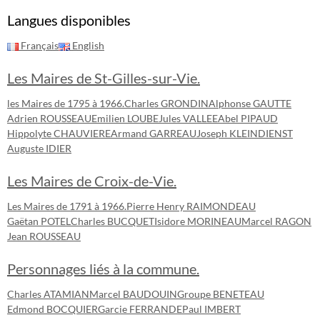
Langues disponibles
Français
English
Les Maires de St-Gilles-sur-Vie.
les Maires de 1795 à 1966.
Charles GRONDIN
Alphonse GAUTTE
Adrien ROUSSEAU
Emilien LOUBE
Jules VALLEE
Abel PIPAUD
Hippolyte CHAUVIERE
Armand GARREAU
Joseph KLEINDIENST
Auguste IDIER
Les Maires de Croix-de-Vie.
Les Maires de 1791 à 1966.
Pierre Henry RAIMONDEAU
Gaëtan POTEL
Charles BUCQUET
Isidore MORINEAU
Marcel RAGON
Jean ROUSSEAU
Personnages liés à la commune.
Charles ATAMIAN
Marcel BAUDOUIN
Groupe BENETEAU
Edmond BOCQUIER
Garcie FERRANDE
Paul IMBERT