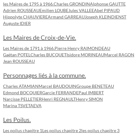
les Maires de 1795 à 1966.
Charles GRONDIN
Alphonse GAUTTE
Adrien ROUSSEAU
Emilien LOUBE
Jules VALLEE
Abel PIPAUD
Hippolyte CHAUVIERE
Armand GARREAU
Joseph KLEINDIENST
Auguste IDIER
Les Maires de Croix-de-Vie.
Les Maires de 1791 à 1966.
Pierre Henry RAIMONDEAU
Gaëtan POTEL
Charles BUCQUET
Isidore MORINEAU
Marcel RAGON
Jean ROUSSEAU
Personnages liés à la commune.
Charles ATAMIAN
Marcel BAUDOUIN
Groupe BENETEAU
Edmond BOCQUIER
Garcie FERRANDE
Paul IMBERT
Narcisse PELLETIER
Henri REGNAULT
Henry SIMON
Marina TSVETAEVA
Les Poilus.
Les poilus chapitre 1
Les poilus chapitre 2
les poilus chapitre 3