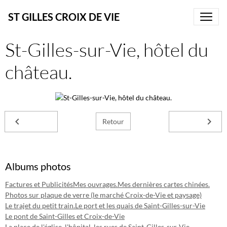
ST GILLES CROIX DE VIE
St-Gilles-sur-Vie, hôtel du
château.
Retour
Albums photos
Factures et Publicités
Mes ouvrages.
Mes dernières cartes chinées.
Photos sur plaque de verre (le marché Croix-de-Vie et paysage)
Le trajet du petit train.
Le port et les quais de Saint-Gilles-sur-Vie
Le pont de Saint-Gilles et Croix-de-Vie
La place de l'église, l'hôpital, les rues de Saint-Gilles-sur-Vie