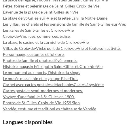
Fêtes, foires et pélerinage de Saint-Gilles-Croix-de-Vie
L'avenue de la plage de Saint-Gilles-sur-Vie
La plage de St-Gilles-sur-Vie et la jetée.
La villa Notre-Dame
Les villas, les chalets et les pensions de famille de Saint-Gilles-sur-Vie.
Les gares de Saint-Gilles et Croix-de-Vie
Croix-de-Vie, rues, commerces, église.
La plage, le casino et la corniche de Croix-de-Vie
Villas de Croix-de-Vie
Le port de Croix-de-Vie et toute son activité.
Personnages, costumes et folklore.
Photos de famille et photos d'évènements.
Histoire magasin Félix potin Saint-Gilles et Croix-de-Vie
Le monument aux morts, l'histoire du singe.
Le musée maraichin et le groupe Bise-Dur.
Carnet avec cartes postales détachables
Cartes à système
Cartes postales semi-modernes et modernes.
Voyage d'une famille à St-Gilles en 1900.
Photos de St-Gilles-Croix-de-Vie 1959.
Sion
Vendée, costume et tradition
Les châteaux de Vendée
Langues disponibles