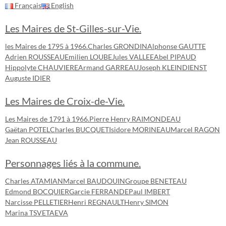
Français
English
Les Maires de St-Gilles-sur-Vie.
les Maires de 1795 à 1966.
Charles GRONDIN
Alphonse GAUTTE
Adrien ROUSSEAU
Emilien LOUBE
Jules VALLEE
Abel PIPAUD
Hippolyte CHAUVIERE
Armand GARREAU
Joseph KLEINDIENST
Auguste IDIER
Les Maires de Croix-de-Vie.
Les Maires de 1791 à 1966.
Pierre Henry RAIMONDEAU
Gaëtan POTEL
Charles BUCQUET
Isidore MORINEAU
Marcel RAGON
Jean ROUSSEAU
Personnages liés à la commune.
Charles ATAMIAN
Marcel BAUDOUIN
Groupe BENETEAU
Edmond BOCQUIER
Garcie FERRANDE
Paul IMBERT
Narcisse PELLETIER
Henri REGNAULT
Henry SIMON
Marina TSVETAEVA