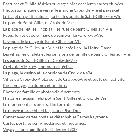
Factures et Publicités
Mes ouvrages.
Mes dernières cartes chinées.
Photos sur plaque de verre (le marché Croix-de-Vie et paysage)
Le trajet du petit train.
Le port et les quais de Saint-Gilles-sur-Vie
Le pont de Saint-Gilles et Croix-de-Vie
La place de l'église, l'hôpital, les rues de Saint-Gilles-sur-Vie
Fêtes, foires et pélerinage de Saint-Gilles-Croix-de-Vie
L'avenue de la plage de Saint-Gilles-sur-Vie
La plage de St-Gilles-sur-Vie et la jetée.
La villa Notre-Dame
Les villas, les chalets et les pensions de famille de Saint-Gilles-sur-Vie.
Les gares de Saint-Gilles et Croix-de-Vie
Croix-de-Vie, rues, commerces, église.
La plage, le casino et la corniche de Croix-de-Vie
Villas de Croix-de-Vie
Le port de Croix-de-Vie et toute son activité.
Personnages, costumes et folklore.
Photos de famille et photos d'évènements.
Histoire magasin Félix potin Saint-Gilles et Croix-de-Vie
Le monument aux morts, l'histoire du singe.
Le musée maraichin et le groupe Bise-Dur.
Carnet avec cartes postales détachables
Cartes à système
Cartes postales semi-modernes et modernes.
Voyage d'une famille à St-Gilles en 1900.