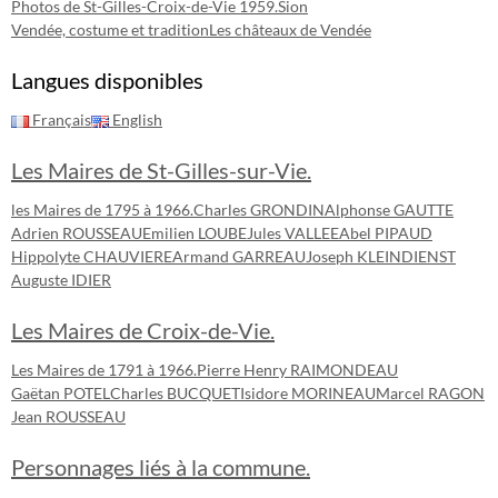
Photos de St-Gilles-Croix-de-Vie 1959.
Sion
Vendée, costume et tradition
Les châteaux de Vendée
Langues disponibles
Français
English
Les Maires de St-Gilles-sur-Vie.
les Maires de 1795 à 1966.
Charles GRONDIN
Alphonse GAUTTE
Adrien ROUSSEAU
Emilien LOUBE
Jules VALLEE
Abel PIPAUD
Hippolyte CHAUVIERE
Armand GARREAU
Joseph KLEINDIENST
Auguste IDIER
Les Maires de Croix-de-Vie.
Les Maires de 1791 à 1966.
Pierre Henry RAIMONDEAU
Gaëtan POTEL
Charles BUCQUET
Isidore MORINEAU
Marcel RAGON
Jean ROUSSEAU
Personnages liés à la commune.