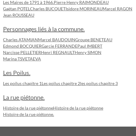
Les Maires de 1791 à 1966.
Pierre Henry RAIMONDEAU
Gaëtan POTEL
Charles BUCQUET
Isidore MORINEAU
Marcel RAGON
Jean ROUSSEAU
Personnages liés à la commune.
Charles ATAMIAN
Marcel BAUDOUIN
Groupe BENETEAU
Edmond BOCQUIER
Garcie FERRANDE
Paul IMBERT
Narcisse PELLETIER
Henri REGNAULT
Henry SIMON
Marina TSVETAEVA
Les Poilus.
Les poilus chapitre 1
Les poilus chapitre 2
les poilus chapitre 3
La rue piétonne.
Histoire de la rue piétonne
Histoire de la rue piétonne
Histoire de la rue piétonne.