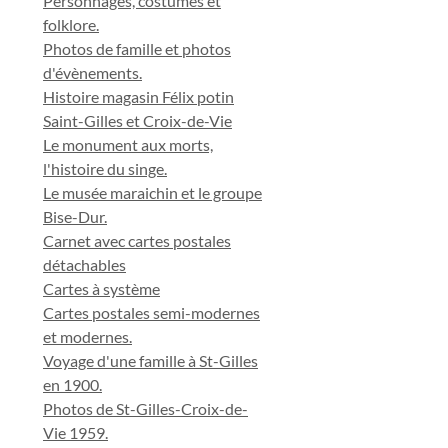
Personnages, costumes et
folklore.
Photos de famille et photos
d'évènements.
Histoire magasin Félix potin
Saint-Gilles et Croix-de-Vie
Le monument aux morts,
l'histoire du singe.
Le musée maraichin et le groupe
Bise-Dur.
Carnet avec cartes postales
détachables
Cartes à système
Cartes postales semi-modernes
et modernes.
Voyage d'une famille à St-Gilles
en 1900.
Photos de St-Gilles-Croix-de-
Vie 1959.