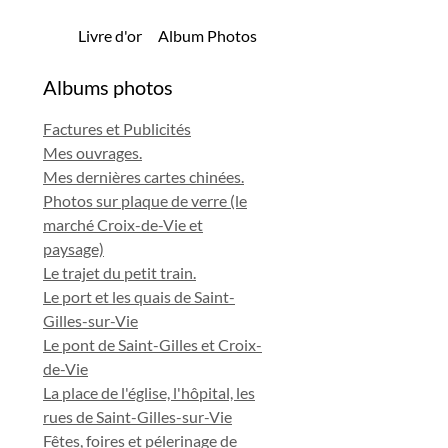
Livre d'or
Album Photos
Albums photos
Factures et Publicités
Mes ouvrages.
Mes dernières cartes chinées.
Photos sur plaque de verre (le
marché Croix-de-Vie et
paysage)
Le trajet du petit train.
Le port et les quais de Saint-
Gilles-sur-Vie
Le pont de Saint-Gilles et Croix-
de-Vie
La place de l'église, l'hôpital, les
rues de Saint-Gilles-sur-Vie
Fêtes, foires et pélerinage de