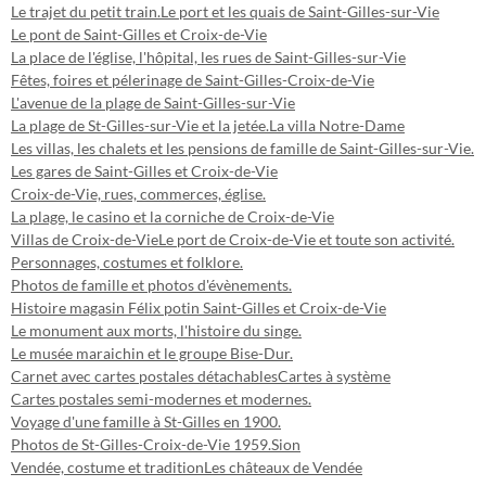
Le trajet du petit train.
Le port et les quais de Saint-Gilles-sur-Vie
Le pont de Saint-Gilles et Croix-de-Vie
La place de l'église, l'hôpital, les rues de Saint-Gilles-sur-Vie
Fêtes, foires et pélerinage de Saint-Gilles-Croix-de-Vie
L'avenue de la plage de Saint-Gilles-sur-Vie
La plage de St-Gilles-sur-Vie et la jetée.
La villa Notre-Dame
Les villas, les chalets et les pensions de famille de Saint-Gilles-sur-Vie.
Les gares de Saint-Gilles et Croix-de-Vie
Croix-de-Vie, rues, commerces, église.
La plage, le casino et la corniche de Croix-de-Vie
Villas de Croix-de-Vie
Le port de Croix-de-Vie et toute son activité.
Personnages, costumes et folklore.
Photos de famille et photos d'évènements.
Histoire magasin Félix potin Saint-Gilles et Croix-de-Vie
Le monument aux morts, l'histoire du singe.
Le musée maraichin et le groupe Bise-Dur.
Carnet avec cartes postales détachables
Cartes à système
Cartes postales semi-modernes et modernes.
Voyage d'une famille à St-Gilles en 1900.
Photos de St-Gilles-Croix-de-Vie 1959.
Sion
Vendée, costume et tradition
Les châteaux de Vendée