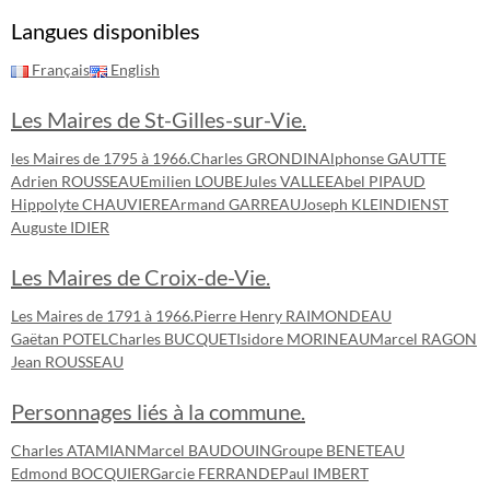
Langues disponibles
Français
English
Les Maires de St-Gilles-sur-Vie.
les Maires de 1795 à 1966.
Charles GRONDIN
Alphonse GAUTTE
Adrien ROUSSEAU
Emilien LOUBE
Jules VALLEE
Abel PIPAUD
Hippolyte CHAUVIERE
Armand GARREAU
Joseph KLEINDIENST
Auguste IDIER
Les Maires de Croix-de-Vie.
Les Maires de 1791 à 1966.
Pierre Henry RAIMONDEAU
Gaëtan POTEL
Charles BUCQUET
Isidore MORINEAU
Marcel RAGON
Jean ROUSSEAU
Personnages liés à la commune.
Charles ATAMIAN
Marcel BAUDOUIN
Groupe BENETEAU
Edmond BOCQUIER
Garcie FERRANDE
Paul IMBERT