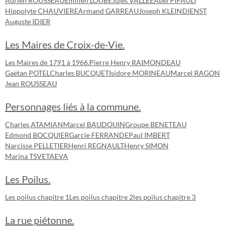
Adrien ROUSSEAU
Emilien LOUBE
Jules VALLEE
Abel PIPAUD
Hippolyte CHAUVIERE
Armand GARREAU
Joseph KLEINDIENST
Auguste IDIER
Les Maires de Croix-de-Vie.
Les Maires de 1791 à 1966.
Pierre Henry RAIMONDEAU
Gaëtan POTEL
Charles BUCQUET
Isidore MORINEAU
Marcel RAGON
Jean ROUSSEAU
Personnages liés à la commune.
Charles ATAMIAN
Marcel BAUDOUIN
Groupe BENETEAU
Edmond BOCQUIER
Garcie FERRANDE
Paul IMBERT
Narcisse PELLETIER
Henri REGNAULT
Henry SIMON
Marina TSVETAEVA
Les Poilus.
Les poilus chapitre 1
Les poilus chapitre 2
les poilus chapitre 3
La rue piétonne.