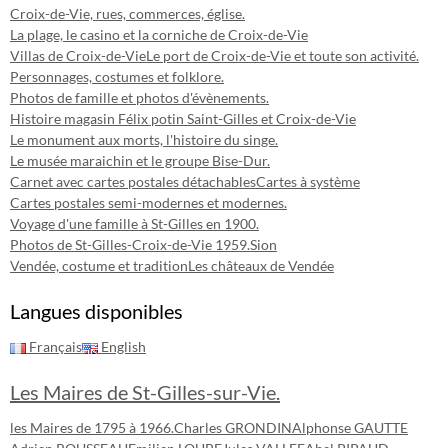
Croix-de-Vie, rues, commerces, église.
La plage, le casino et la corniche de Croix-de-Vie
Villas de Croix-de-Vie
Le port de Croix-de-Vie et toute son activité.
Personnages, costumes et folklore.
Photos de famille et photos d'évènements.
Histoire magasin Félix potin Saint-Gilles et Croix-de-Vie
Le monument aux morts, l'histoire du singe.
Le musée maraichin et le groupe Bise-Dur.
Carnet avec cartes postales détachables
Cartes à système
Cartes postales semi-modernes et modernes.
Voyage d'une famille à St-Gilles en 1900.
Photos de St-Gilles-Croix-de-Vie 1959.
Sion
Vendée, costume et tradition
Les châteaux de Vendée
Langues disponibles
Français
English
Les Maires de St-Gilles-sur-Vie.
les Maires de 1795 à 1966.
Charles GRONDIN
Alphonse GAUTTE