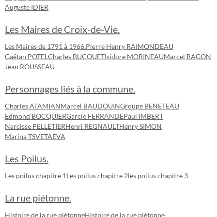
Auguste IDIER
Les Maires de Croix-de-Vie.
Les Maires de 1791 à 1966.
Pierre Henry RAIMONDEAU
Gaëtan POTEL
Charles BUCQUET
Isidore MORINEAU
Marcel RAGON
Jean ROUSSEAU
Personnages liés à la commune.
Charles ATAMIAN
Marcel BAUDOUIN
Groupe BENETEAU
Edmond BOCQUIER
Garcie FERRANDE
Paul IMBERT
Narcisse PELLETIER
Henri REGNAULT
Henry SIMON
Marina TSVETAEVA
Les Poilus.
Les poilus chapitre 1
Les poilus chapitre 2
les poilus chapitre 3
La rue piétonne.
Histoire de la rue piétonne
Histoire de la rue piétonne