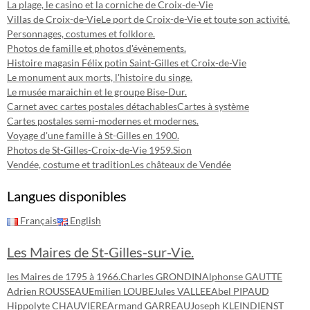
La plage, le casino et la corniche de Croix-de-Vie
Villas de Croix-de-Vie
Le port de Croix-de-Vie et toute son activité.
Personnages, costumes et folklore.
Photos de famille et photos d'évènements.
Histoire magasin Félix potin Saint-Gilles et Croix-de-Vie
Le monument aux morts, l'histoire du singe.
Le musée maraichin et le groupe Bise-Dur.
Carnet avec cartes postales détachables
Cartes à système
Cartes postales semi-modernes et modernes.
Voyage d'une famille à St-Gilles en 1900.
Photos de St-Gilles-Croix-de-Vie 1959.
Sion
Vendée, costume et tradition
Les châteaux de Vendée
Langues disponibles
Français
English
Les Maires de St-Gilles-sur-Vie.
les Maires de 1795 à 1966.
Charles GRONDIN
Alphonse GAUTTE
Adrien ROUSSEAU
Emilien LOUBE
Jules VALLEE
Abel PIPAUD
Hippolyte CHAUVIERE
Armand GARREAU
Joseph KLEINDIENST