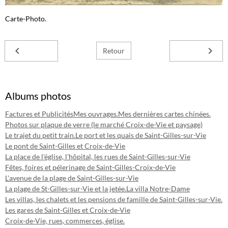
Carte-Photo.
Retour
Albums photos
Factures et Publicités
Mes ouvrages.
Mes dernières cartes chinées.
Photos sur plaque de verre (le marché Croix-de-Vie et paysage)
Le trajet du petit train.
Le port et les quais de Saint-Gilles-sur-Vie
Le pont de Saint-Gilles et Croix-de-Vie
La place de l'église, l'hôpital, les rues de Saint-Gilles-sur-Vie
Fêtes, foires et pélerinage de Saint-Gilles-Croix-de-Vie
L'avenue de la plage de Saint-Gilles-sur-Vie
La plage de St-Gilles-sur-Vie et la jetée.
La villa Notre-Dame
Les villas, les chalets et les pensions de famille de Saint-Gilles-sur-Vie.
Les gares de Saint-Gilles et Croix-de-Vie
Croix-de-Vie, rues, commerces, église.