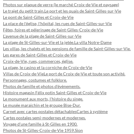
Photos sur plaque de verre (le marché Croix-de-Vie et paysage)
Le trajet du petit train.
Le port et les quais de Saint-Gilles-sur-Vie
Le pont de Saint-Gilles et Croix-de-Vie
La place de l'église, l'hôpital, les rues de Saint-Gilles-sur-Vie
Fêtes, foires et pélerinage de Saint-Gilles-Croix-de-Vie
L'avenue de la plage de Saint-Gilles-sur-Vie
La plage de St-Gilles-sur-Vie et la jetée.
La villa Notre-Dame
Les villas, les chalets et les pensions de famille de Saint-Gilles-sur-Vie.
Les gares de Saint-Gilles et Croix-de-Vie
Croix-de-Vie, rues, commerces, église.
La plage, le casino et la corniche de Croix-de-Vie
Villas de Croix-de-Vie
Le port de Croix-de-Vie et toute son activité.
Personnages, costumes et folklore.
Photos de famille et photos d'évènements.
Histoire magasin Félix potin Saint-Gilles et Croix-de-Vie
Le monument aux morts, l'histoire du singe.
Le musée maraichin et le groupe Bise-Dur.
Carnet avec cartes postales détachables
Cartes à système
Cartes postales semi-modernes et modernes.
Voyage d'une famille à St-Gilles en 1900.
Photos de St-Gilles-Croix-de-Vie 1959.
Sion