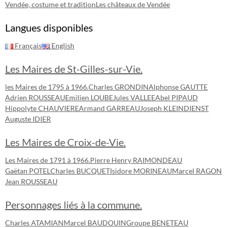
Vendée, costume et tradition
Les châteaux de Vendée
Langues disponibles
Français
English
Les Maires de St-Gilles-sur-Vie.
les Maires de 1795 à 1966.
Charles GRONDIN
Alphonse GAUTTE
Adrien ROUSSEAU
Emilien LOUBE
Jules VALLEE
Abel PIPAUD
Hippolyte CHAUVIERE
Armand GARREAU
Joseph KLEINDIENST
Auguste IDIER
Les Maires de Croix-de-Vie.
Les Maires de 1791 à 1966.
Pierre Henry RAIMONDEAU
Gaëtan POTEL
Charles BUCQUET
Isidore MORINEAU
Marcel RAGON
Jean ROUSSEAU
Personnages liés à la commune.
Charles ATAMIAN
Marcel BAUDOUIN
Groupe BENETEAU