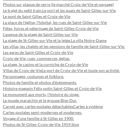
Photos sur plaque de verre (le marché Croix-de-Vie et paysage)
Le trajet du petit train.
Le port et les quais de Saint-Gilles-sur-Vie
Le pont de Saint-Gilles et Croix-de-Vie
La place de l'église, l'hôpital, les rues de Saint-Gilles-sur-Vie
Fêtes, foires et pélerinage de Saint-Gilles-Croix-de-Vie
L'avenue de la plage de Saint-Gilles-sur-Vie
La plage de St-Gilles-sur-Vie et la jetée.
La villa Notre-Dame
Les villas, les chalets et les pensions de famille de Saint-Gilles-sur-Vie.
Les gares de Saint-Gilles et Croix-de-Vie
Croix-de-Vie, rues, commerces, église.
La plage, le casino et la corniche de Croix-de-Vie
Villas de Croix-de-Vie
Le port de Croix-de-Vie et toute son activité.
Personnages, costumes et folklore.
Photos de famille et photos d'évènements.
Histoire magasin Félix potin Saint-Gilles et Croix-de-Vie
Le monument aux morts, l'histoire du singe.
Le musée maraichin et le groupe Bise-Dur.
Carnet avec cartes postales détachables
Cartes à système
Cartes postales semi-modernes et modernes.
Voyage d'une famille à St-Gilles en 1900.
Photos de St-Gilles-Croix-de-Vie 1959.
Sion