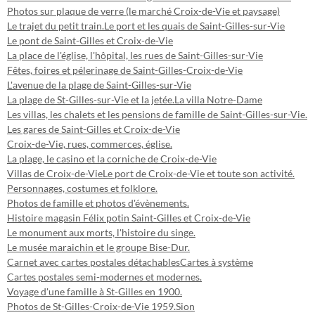
Photos sur plaque de verre (le marché Croix-de-Vie et paysage)
Le trajet du petit train.
Le port et les quais de Saint-Gilles-sur-Vie
Le pont de Saint-Gilles et Croix-de-Vie
La place de l'église, l'hôpital, les rues de Saint-Gilles-sur-Vie
Fêtes, foires et pélerinage de Saint-Gilles-Croix-de-Vie
L'avenue de la plage de Saint-Gilles-sur-Vie
La plage de St-Gilles-sur-Vie et la jetée.
La villa Notre-Dame
Les villas, les chalets et les pensions de famille de Saint-Gilles-sur-Vie.
Les gares de Saint-Gilles et Croix-de-Vie
Croix-de-Vie, rues, commerces, église.
La plage, le casino et la corniche de Croix-de-Vie
Villas de Croix-de-Vie
Le port de Croix-de-Vie et toute son activité.
Personnages, costumes et folklore.
Photos de famille et photos d'évènements.
Histoire magasin Félix potin Saint-Gilles et Croix-de-Vie
Le monument aux morts, l'histoire du singe.
Le musée maraichin et le groupe Bise-Dur.
Carnet avec cartes postales détachables
Cartes à système
Cartes postales semi-modernes et modernes.
Voyage d'une famille à St-Gilles en 1900.
Photos de St-Gilles-Croix-de-Vie 1959.
Sion