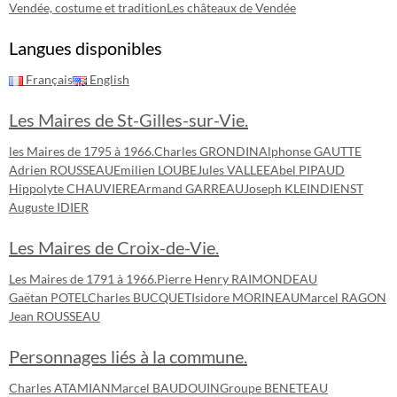
Vendée, costume et tradition
Les châteaux de Vendée
Langues disponibles
Français
English
Les Maires de St-Gilles-sur-Vie.
les Maires de 1795 à 1966.
Charles GRONDIN
Alphonse GAUTTE
Adrien ROUSSEAU
Emilien LOUBE
Jules VALLEE
Abel PIPAUD
Hippolyte CHAUVIERE
Armand GARREAU
Joseph KLEINDIENST
Auguste IDIER
Les Maires de Croix-de-Vie.
Les Maires de 1791 à 1966.
Pierre Henry RAIMONDEAU
Gaëtan POTEL
Charles BUCQUET
Isidore MORINEAU
Marcel RAGON
Jean ROUSSEAU
Personnages liés à la commune.
Charles ATAMIAN
Marcel BAUDOUIN
Groupe BENETEAU