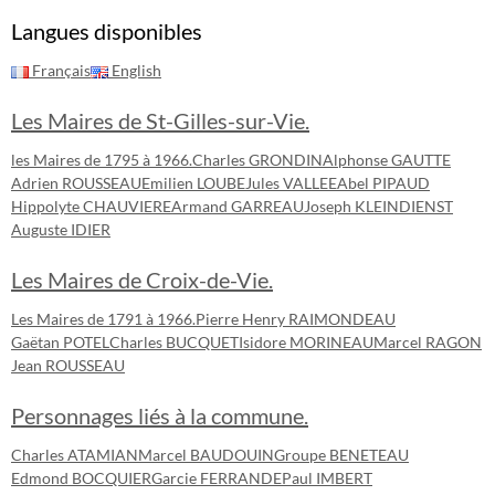
Langues disponibles
Français
English
Les Maires de St-Gilles-sur-Vie.
les Maires de 1795 à 1966.
Charles GRONDIN
Alphonse GAUTTE
Adrien ROUSSEAU
Emilien LOUBE
Jules VALLEE
Abel PIPAUD
Hippolyte CHAUVIERE
Armand GARREAU
Joseph KLEINDIENST
Auguste IDIER
Les Maires de Croix-de-Vie.
Les Maires de 1791 à 1966.
Pierre Henry RAIMONDEAU
Gaëtan POTEL
Charles BUCQUET
Isidore MORINEAU
Marcel RAGON
Jean ROUSSEAU
Personnages liés à la commune.
Charles ATAMIAN
Marcel BAUDOUIN
Groupe BENETEAU
Edmond BOCQUIER
Garcie FERRANDE
Paul IMBERT