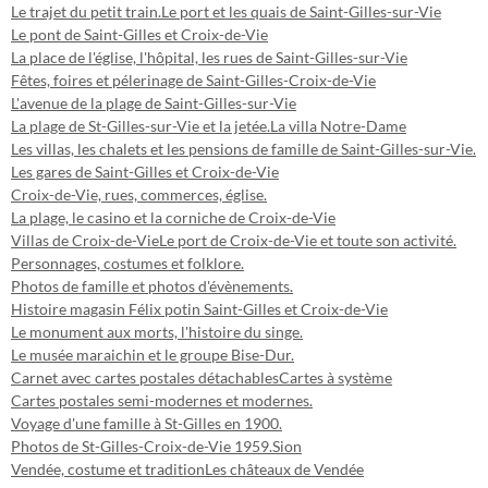
Le trajet du petit train.
Le port et les quais de Saint-Gilles-sur-Vie
Le pont de Saint-Gilles et Croix-de-Vie
La place de l'église, l'hôpital, les rues de Saint-Gilles-sur-Vie
Fêtes, foires et pélerinage de Saint-Gilles-Croix-de-Vie
L'avenue de la plage de Saint-Gilles-sur-Vie
La plage de St-Gilles-sur-Vie et la jetée.
La villa Notre-Dame
Les villas, les chalets et les pensions de famille de Saint-Gilles-sur-Vie.
Les gares de Saint-Gilles et Croix-de-Vie
Croix-de-Vie, rues, commerces, église.
La plage, le casino et la corniche de Croix-de-Vie
Villas de Croix-de-Vie
Le port de Croix-de-Vie et toute son activité.
Personnages, costumes et folklore.
Photos de famille et photos d'évènements.
Histoire magasin Félix potin Saint-Gilles et Croix-de-Vie
Le monument aux morts, l'histoire du singe.
Le musée maraichin et le groupe Bise-Dur.
Carnet avec cartes postales détachables
Cartes à système
Cartes postales semi-modernes et modernes.
Voyage d'une famille à St-Gilles en 1900.
Photos de St-Gilles-Croix-de-Vie 1959.
Sion
Vendée, costume et tradition
Les châteaux de Vendée