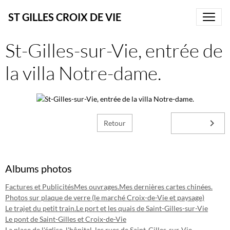
ST GILLES CROIX DE VIE
St-Gilles-sur-Vie, entrée de
la villa Notre-dame.
Retour
Albums photos
Factures et Publicités
Mes ouvrages.
Mes dernières cartes chinées.
Photos sur plaque de verre (le marché Croix-de-Vie et paysage)
Le trajet du petit train.
Le port et les quais de Saint-Gilles-sur-Vie
Le pont de Saint-Gilles et Croix-de-Vie
La place de l'église, l'hôpital, les rues de Saint-Gilles-sur-Vie