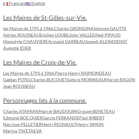
Français
English
Les Maires de St-Gilles-sur-Vie.
les Maires de 1795 à 1966.
Charles GRONDIN
Alphonse GAUTTE
Adrien ROUSSEAU
Emilien LOUBE
Jules VALLEE
Abel PIPAUD
Hippolyte CHAUVIERE
Armand GARREAU
Joseph KLEINDIENST
Auguste IDIER
Les Maires de Croix-de-Vie.
Les Maires de 1791 à 1966.
Pierre Henry RAIMONDEAU
Gaëtan POTEL
Charles BUCQUET
Isidore MORINEAU
Marcel RAGON
Jean ROUSSEAU
Personnages liés à la commune.
Charles ATAMIAN
Marcel BAUDOUIN
Groupe BENETEAU
Edmond BOCQUIER
Garcie FERRANDE
Paul IMBERT
Narcisse PELLETIER
Henri REGNAULT
Henry SIMON
Marina TSVETAEVA