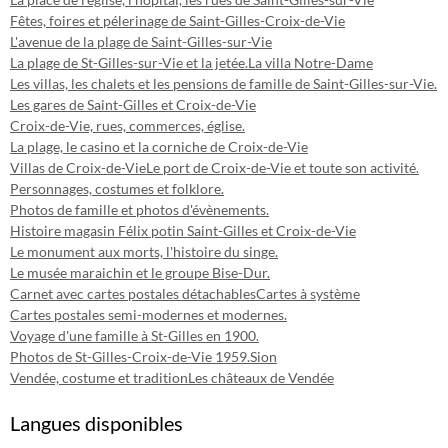
Fêtes, foires et pélerinage de Saint-Gilles-Croix-de-Vie
L'avenue de la plage de Saint-Gilles-sur-Vie
La plage de St-Gilles-sur-Vie et la jetée.
La villa Notre-Dame
Les villas, les chalets et les pensions de famille de Saint-Gilles-sur-Vie.
Les gares de Saint-Gilles et Croix-de-Vie
Croix-de-Vie, rues, commerces, église.
La plage, le casino et la corniche de Croix-de-Vie
Villas de Croix-de-Vie
Le port de Croix-de-Vie et toute son activité.
Personnages, costumes et folklore.
Photos de famille et photos d'évènements.
Histoire magasin Félix potin Saint-Gilles et Croix-de-Vie
Le monument aux morts, l'histoire du singe.
Le musée maraichin et le groupe Bise-Dur.
Carnet avec cartes postales détachables
Cartes à système
Cartes postales semi-modernes et modernes.
Voyage d'une famille à St-Gilles en 1900.
Photos de St-Gilles-Croix-de-Vie 1959.
Sion
Vendée, costume et tradition
Les châteaux de Vendée
Langues disponibles