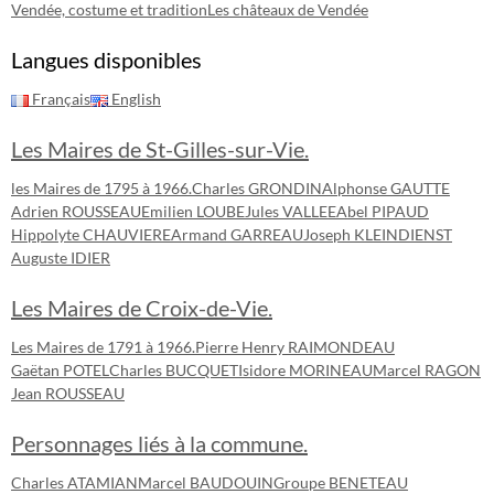
Vendée, costume et tradition
Les châteaux de Vendée
Langues disponibles
Français
English
Les Maires de St-Gilles-sur-Vie.
les Maires de 1795 à 1966.
Charles GRONDIN
Alphonse GAUTTE
Adrien ROUSSEAU
Emilien LOUBE
Jules VALLEE
Abel PIPAUD
Hippolyte CHAUVIERE
Armand GARREAU
Joseph KLEINDIENST
Auguste IDIER
Les Maires de Croix-de-Vie.
Les Maires de 1791 à 1966.
Pierre Henry RAIMONDEAU
Gaëtan POTEL
Charles BUCQUET
Isidore MORINEAU
Marcel RAGON
Jean ROUSSEAU
Personnages liés à la commune.
Charles ATAMIAN
Marcel BAUDOUIN
Groupe BENETEAU