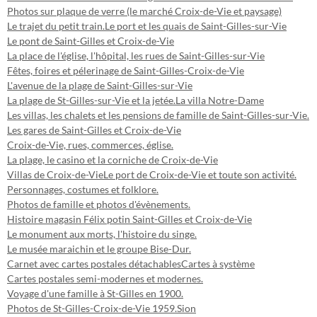
Photos sur plaque de verre (le marché Croix-de-Vie et paysage)
Le trajet du petit train.
Le port et les quais de Saint-Gilles-sur-Vie
Le pont de Saint-Gilles et Croix-de-Vie
La place de l'église, l'hôpital, les rues de Saint-Gilles-sur-Vie
Fêtes, foires et pélerinage de Saint-Gilles-Croix-de-Vie
L'avenue de la plage de Saint-Gilles-sur-Vie
La plage de St-Gilles-sur-Vie et la jetée.
La villa Notre-Dame
Les villas, les chalets et les pensions de famille de Saint-Gilles-sur-Vie.
Les gares de Saint-Gilles et Croix-de-Vie
Croix-de-Vie, rues, commerces, église.
La plage, le casino et la corniche de Croix-de-Vie
Villas de Croix-de-Vie
Le port de Croix-de-Vie et toute son activité.
Personnages, costumes et folklore.
Photos de famille et photos d'évènements.
Histoire magasin Félix potin Saint-Gilles et Croix-de-Vie
Le monument aux morts, l'histoire du singe.
Le musée maraichin et le groupe Bise-Dur.
Carnet avec cartes postales détachables
Cartes à système
Cartes postales semi-modernes et modernes.
Voyage d'une famille à St-Gilles en 1900.
Photos de St-Gilles-Croix-de-Vie 1959.
Sion