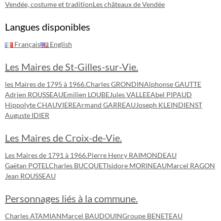
Vendée, costume et tradition
Les châteaux de Vendée
Langues disponibles
Français
English
Les Maires de St-Gilles-sur-Vie.
les Maires de 1795 à 1966.
Charles GRONDIN
Alphonse GAUTTE
Adrien ROUSSEAU
Emilien LOUBE
Jules VALLEE
Abel PIPAUD
Hippolyte CHAUVIERE
Armand GARREAU
Joseph KLEINDIENST
Auguste IDIER
Les Maires de Croix-de-Vie.
Les Maires de 1791 à 1966.
Pierre Henry RAIMONDEAU
Gaëtan POTEL
Charles BUCQUET
Isidore MORINEAU
Marcel RAGON
Jean ROUSSEAU
Personnages liés à la commune.
Charles ATAMIAN
Marcel BAUDOUIN
Groupe BENETEAU