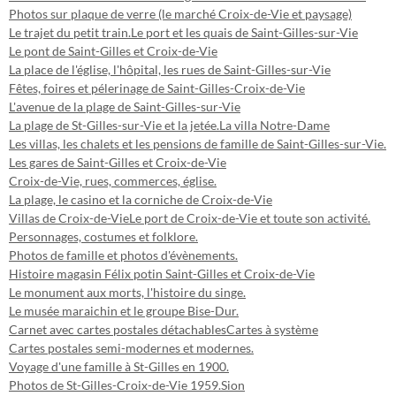
Photos sur plaque de verre (le marché Croix-de-Vie et paysage)
Le trajet du petit train.
Le port et les quais de Saint-Gilles-sur-Vie
Le pont de Saint-Gilles et Croix-de-Vie
La place de l'église, l'hôpital, les rues de Saint-Gilles-sur-Vie
Fêtes, foires et pélerinage de Saint-Gilles-Croix-de-Vie
L'avenue de la plage de Saint-Gilles-sur-Vie
La plage de St-Gilles-sur-Vie et la jetée.
La villa Notre-Dame
Les villas, les chalets et les pensions de famille de Saint-Gilles-sur-Vie.
Les gares de Saint-Gilles et Croix-de-Vie
Croix-de-Vie, rues, commerces, église.
La plage, le casino et la corniche de Croix-de-Vie
Villas de Croix-de-Vie
Le port de Croix-de-Vie et toute son activité.
Personnages, costumes et folklore.
Photos de famille et photos d'évènements.
Histoire magasin Félix potin Saint-Gilles et Croix-de-Vie
Le monument aux morts, l'histoire du singe.
Le musée maraichin et le groupe Bise-Dur.
Carnet avec cartes postales détachables
Cartes à système
Cartes postales semi-modernes et modernes.
Voyage d'une famille à St-Gilles en 1900.
Photos de St-Gilles-Croix-de-Vie 1959.
Sion