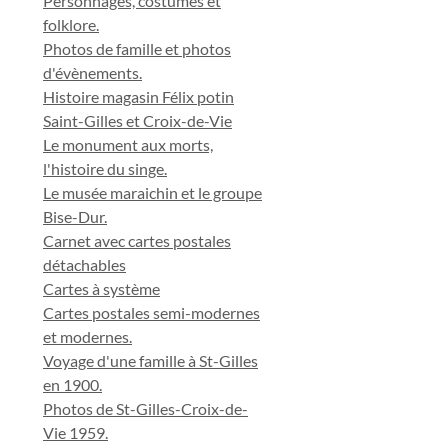
Personnages, costumes et
folklore.
Photos de famille et photos
d'évènements.
Histoire magasin Félix potin
Saint-Gilles et Croix-de-Vie
Le monument aux morts,
l'histoire du singe.
Le musée maraichin et le groupe
Bise-Dur.
Carnet avec cartes postales
détachables
Cartes à système
Cartes postales semi-modernes
et modernes.
Voyage d'une famille à St-Gilles
en 1900.
Photos de St-Gilles-Croix-de-
Vie 1959.