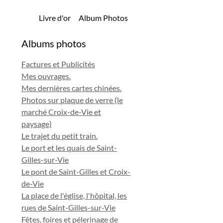
Livre d'or
Album Photos
Albums photos
Factures et Publicités
Mes ouvrages.
Mes dernières cartes chinées.
Photos sur plaque de verre (le
marché Croix-de-Vie et
paysage)
Le trajet du petit train.
Le port et les quais de Saint-
Gilles-sur-Vie
Le pont de Saint-Gilles et Croix-
de-Vie
La place de l'église, l'hôpital, les
rues de Saint-Gilles-sur-Vie
Fêtes, foires et pélerinage de