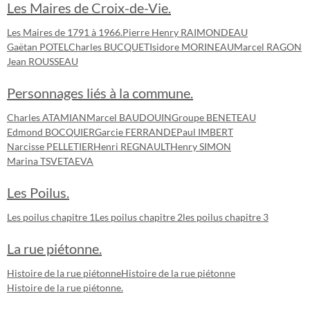
Les Maires de Croix-de-Vie.
Les Maires de 1791 à 1966.
Pierre Henry RAIMONDEAU
Gaëtan POTEL
Charles BUCQUET
Isidore MORINEAU
Marcel RAGON
Jean ROUSSEAU
Personnages liés à la commune.
Charles ATAMIAN
Marcel BAUDOUIN
Groupe BENETEAU
Edmond BOCQUIER
Garcie FERRANDE
Paul IMBERT
Narcisse PELLETIER
Henri REGNAULT
Henry SIMON
Marina TSVETAEVA
Les Poilus.
Les poilus chapitre 1
Les poilus chapitre 2
les poilus chapitre 3
La rue piétonne.
Histoire de la rue piétonne
Histoire de la rue piétonne
Histoire de la rue piétonne.