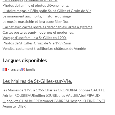
Photos de famille et photos d'évènements.
Histoire magasin Félix potin Saint-Gilles et Croix-de-Vie
Le monument aux morts, l'histoire du singe.
Le musée maraichin et le groupe Bise-Dur.
Carnet avec cartes postales détachables
Cartes à système
Cartes postales semi-modernes et modernes.
Voyage d'une famille à St-Gilles en 1900.
Photos de St-Gilles-Croix-de-Vie 1959.
Sion
Vendée, costume et tradition
Les châteaux de Vendée
Langues disponibles
Français
English
Les Maires de St-Gilles-sur-Vie.
les Maires de 1795 à 1966.
Charles GRONDIN
Alphonse GAUTTE
Adrien ROUSSEAU
Emilien LOUBE
Jules VALLEE
Abel PIPAUD
Hippolyte CHAUVIERE
Armand GARREAU
Joseph KLEINDIENST
Auguste IDIER