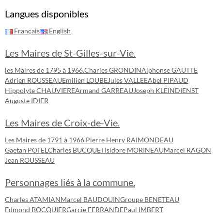
Langues disponibles
Français
English
Les Maires de St-Gilles-sur-Vie.
les Maires de 1795 à 1966.
Charles GRONDIN
Alphonse GAUTTE
Adrien ROUSSEAU
Emilien LOUBE
Jules VALLEE
Abel PIPAUD
Hippolyte CHAUVIERE
Armand GARREAU
Joseph KLEINDIENST
Auguste IDIER
Les Maires de Croix-de-Vie.
Les Maires de 1791 à 1966.
Pierre Henry RAIMONDEAU
Gaëtan POTEL
Charles BUCQUET
Isidore MORINEAU
Marcel RAGON
Jean ROUSSEAU
Personnages liés à la commune.
Charles ATAMIAN
Marcel BAUDOUIN
Groupe BENETEAU
Edmond BOCQUIER
Garcie FERRANDE
Paul IMBERT