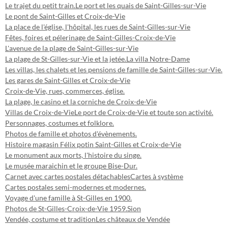
Le trajet du petit train.
Le port et les quais de Saint-Gilles-sur-Vie
Le pont de Saint-Gilles et Croix-de-Vie
La place de l'église, l'hôpital, les rues de Saint-Gilles-sur-Vie
Fêtes, foires et pélerinage de Saint-Gilles-Croix-de-Vie
L'avenue de la plage de Saint-Gilles-sur-Vie
La plage de St-Gilles-sur-Vie et la jetée.
La villa Notre-Dame
Les villas, les chalets et les pensions de famille de Saint-Gilles-sur-Vie.
Les gares de Saint-Gilles et Croix-de-Vie
Croix-de-Vie, rues, commerces, église.
La plage, le casino et la corniche de Croix-de-Vie
Villas de Croix-de-Vie
Le port de Croix-de-Vie et toute son activité.
Personnages, costumes et folklore.
Photos de famille et photos d'évènements.
Histoire magasin Félix potin Saint-Gilles et Croix-de-Vie
Le monument aux morts, l'histoire du singe.
Le musée maraichin et le groupe Bise-Dur.
Carnet avec cartes postales détachables
Cartes à système
Cartes postales semi-modernes et modernes.
Voyage d'une famille à St-Gilles en 1900.
Photos de St-Gilles-Croix-de-Vie 1959.
Sion
Vendée, costume et tradition
Les châteaux de Vendée