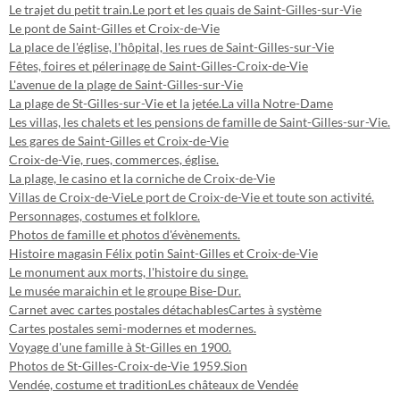
Le trajet du petit train.
Le port et les quais de Saint-Gilles-sur-Vie
Le pont de Saint-Gilles et Croix-de-Vie
La place de l'église, l'hôpital, les rues de Saint-Gilles-sur-Vie
Fêtes, foires et pélerinage de Saint-Gilles-Croix-de-Vie
L'avenue de la plage de Saint-Gilles-sur-Vie
La plage de St-Gilles-sur-Vie et la jetée.
La villa Notre-Dame
Les villas, les chalets et les pensions de famille de Saint-Gilles-sur-Vie.
Les gares de Saint-Gilles et Croix-de-Vie
Croix-de-Vie, rues, commerces, église.
La plage, le casino et la corniche de Croix-de-Vie
Villas de Croix-de-Vie
Le port de Croix-de-Vie et toute son activité.
Personnages, costumes et folklore.
Photos de famille et photos d'évènements.
Histoire magasin Félix potin Saint-Gilles et Croix-de-Vie
Le monument aux morts, l'histoire du singe.
Le musée maraichin et le groupe Bise-Dur.
Carnet avec cartes postales détachables
Cartes à système
Cartes postales semi-modernes et modernes.
Voyage d'une famille à St-Gilles en 1900.
Photos de St-Gilles-Croix-de-Vie 1959.
Sion
Vendée, costume et tradition
Les châteaux de Vendée