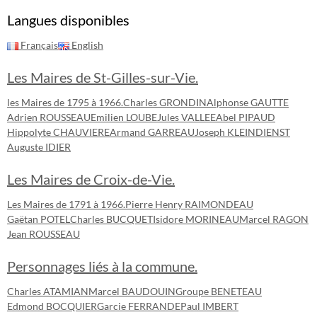
Langues disponibles
Français
English
Les Maires de St-Gilles-sur-Vie.
les Maires de 1795 à 1966.
Charles GRONDIN
Alphonse GAUTTE
Adrien ROUSSEAU
Emilien LOUBE
Jules VALLEE
Abel PIPAUD
Hippolyte CHAUVIERE
Armand GARREAU
Joseph KLEINDIENST
Auguste IDIER
Les Maires de Croix-de-Vie.
Les Maires de 1791 à 1966.
Pierre Henry RAIMONDEAU
Gaëtan POTEL
Charles BUCQUET
Isidore MORINEAU
Marcel RAGON
Jean ROUSSEAU
Personnages liés à la commune.
Charles ATAMIAN
Marcel BAUDOUIN
Groupe BENETEAU
Edmond BOCQUIER
Garcie FERRANDE
Paul IMBERT