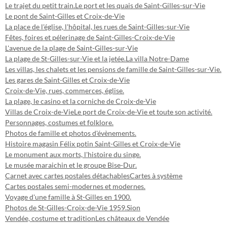
Le trajet du petit train.
Le port et les quais de Saint-Gilles-sur-Vie
Le pont de Saint-Gilles et Croix-de-Vie
La place de l'église, l'hôpital, les rues de Saint-Gilles-sur-Vie
Fêtes, foires et pélerinage de Saint-Gilles-Croix-de-Vie
L'avenue de la plage de Saint-Gilles-sur-Vie
La plage de St-Gilles-sur-Vie et la jetée.
La villa Notre-Dame
Les villas, les chalets et les pensions de famille de Saint-Gilles-sur-Vie.
Les gares de Saint-Gilles et Croix-de-Vie
Croix-de-Vie, rues, commerces, église.
La plage, le casino et la corniche de Croix-de-Vie
Villas de Croix-de-Vie
Le port de Croix-de-Vie et toute son activité.
Personnages, costumes et folklore.
Photos de famille et photos d'évènements.
Histoire magasin Félix potin Saint-Gilles et Croix-de-Vie
Le monument aux morts, l'histoire du singe.
Le musée maraichin et le groupe Bise-Dur.
Carnet avec cartes postales détachables
Cartes à système
Cartes postales semi-modernes et modernes.
Voyage d'une famille à St-Gilles en 1900.
Photos de St-Gilles-Croix-de-Vie 1959.
Sion
Vendée, costume et tradition
Les châteaux de Vendée