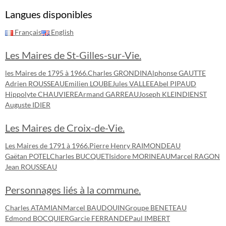
Langues disponibles
Français
English
Les Maires de St-Gilles-sur-Vie.
les Maires de 1795 à 1966.
Charles GRONDIN
Alphonse GAUTTE
Adrien ROUSSEAU
Emilien LOUBE
Jules VALLEE
Abel PIPAUD
Hippolyte CHAUVIERE
Armand GARREAU
Joseph KLEINDIENST
Auguste IDIER
Les Maires de Croix-de-Vie.
Les Maires de 1791 à 1966.
Pierre Henry RAIMONDEAU
Gaëtan POTEL
Charles BUCQUET
Isidore MORINEAU
Marcel RAGON
Jean ROUSSEAU
Personnages liés à la commune.
Charles ATAMIAN
Marcel BAUDOUIN
Groupe BENETEAU
Edmond BOCQUIER
Garcie FERRANDE
Paul IMBERT