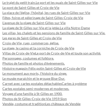
Le trajet du petit train.
Le port et les quais de Saint-Gilles-sur-Vie
Le pont de Saint-Gilles et Croix-de-Vie
La place de l'église, l'hôpital, les rues de Saint-Gilles-sur-Vie
Fêtes, foires et pélerinage de Saint-Gilles-Croix-de-Vie
L'avenue de la plage de Saint-Gilles-sur-Vie
La plage de St-Gilles-sur-Vie et la jetée.
La villa Notre-Dame
Les villas, les chalets et les pensions de famille de Saint-Gilles-sur-Vie.
Les gares de Saint-Gilles et Croix-de-Vie
Croix-de-Vie, rues, commerces, église.
La plage, le casino et la corniche de Croix-de-Vie
Villas de Croix-de-Vie
Le port de Croix-de-Vie et toute son activité.
Personnages, costumes et folklore.
Photos de famille et photos d'évènements.
Histoire magasin Félix potin Saint-Gilles et Croix-de-Vie
Le monument aux morts, l'histoire du singe.
Le musée maraichin et le groupe Bise-Dur.
Carnet avec cartes postales détachables
Cartes à système
Cartes postales semi-modernes et modernes.
Voyage d'une famille à St-Gilles en 1900.
Photos de St-Gilles-Croix-de-Vie 1959.
Sion
Vendée, costume et tradition
Les châteaux de Vendée