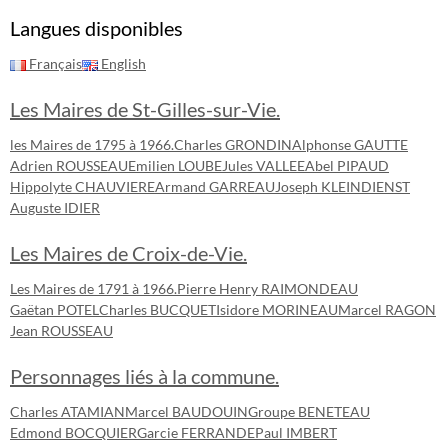
Langues disponibles
Français
English
Les Maires de St-Gilles-sur-Vie.
les Maires de 1795 à 1966.
Charles GRONDIN
Alphonse GAUTTE
Adrien ROUSSEAU
Emilien LOUBE
Jules VALLEE
Abel PIPAUD
Hippolyte CHAUVIERE
Armand GARREAU
Joseph KLEINDIENST
Auguste IDIER
Les Maires de Croix-de-Vie.
Les Maires de 1791 à 1966.
Pierre Henry RAIMONDEAU
Gaëtan POTEL
Charles BUCQUET
Isidore MORINEAU
Marcel RAGON
Jean ROUSSEAU
Personnages liés à la commune.
Charles ATAMIAN
Marcel BAUDOUIN
Groupe BENETEAU
Edmond BOCQUIER
Garcie FERRANDE
Paul IMBERT