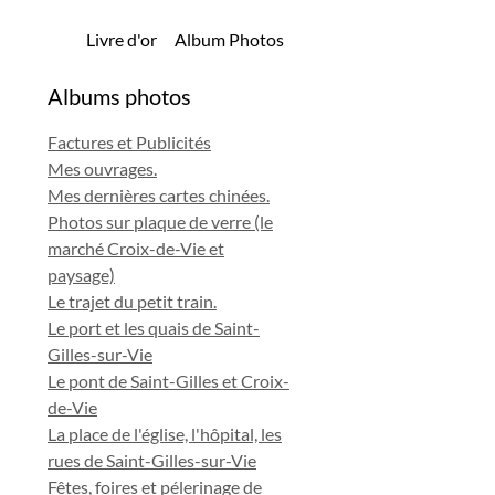
Livre d'or
Album Photos
Albums photos
Factures et Publicités
Mes ouvrages.
Mes dernières cartes chinées.
Photos sur plaque de verre (le
marché Croix-de-Vie et
paysage)
Le trajet du petit train.
Le port et les quais de Saint-
Gilles-sur-Vie
Le pont de Saint-Gilles et Croix-
de-Vie
La place de l'église, l'hôpital, les
rues de Saint-Gilles-sur-Vie
Fêtes, foires et pélerinage de