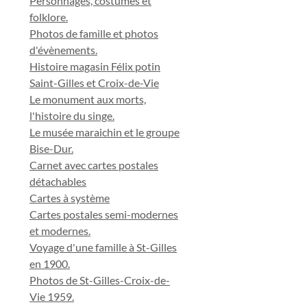
Personnages, costumes et
folklore.
Photos de famille et photos
d'évènements.
Histoire magasin Félix potin
Saint-Gilles et Croix-de-Vie
Le monument aux morts,
l'histoire du singe.
Le musée maraichin et le groupe
Bise-Dur.
Carnet avec cartes postales
détachables
Cartes à système
Cartes postales semi-modernes
et modernes.
Voyage d'une famille à St-Gilles
en 1900.
Photos de St-Gilles-Croix-de-
Vie 1959.