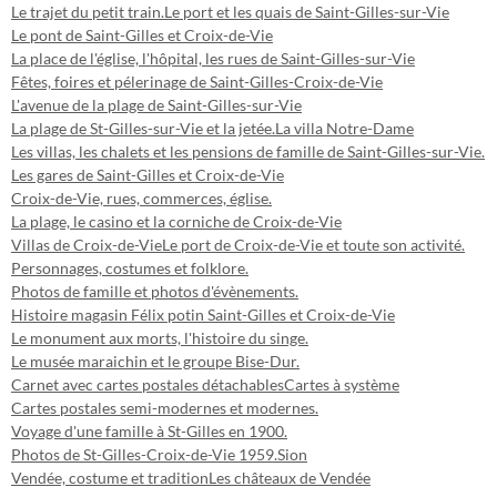
Le trajet du petit train.
Le port et les quais de Saint-Gilles-sur-Vie
Le pont de Saint-Gilles et Croix-de-Vie
La place de l'église, l'hôpital, les rues de Saint-Gilles-sur-Vie
Fêtes, foires et pélerinage de Saint-Gilles-Croix-de-Vie
L'avenue de la plage de Saint-Gilles-sur-Vie
La plage de St-Gilles-sur-Vie et la jetée.
La villa Notre-Dame
Les villas, les chalets et les pensions de famille de Saint-Gilles-sur-Vie.
Les gares de Saint-Gilles et Croix-de-Vie
Croix-de-Vie, rues, commerces, église.
La plage, le casino et la corniche de Croix-de-Vie
Villas de Croix-de-Vie
Le port de Croix-de-Vie et toute son activité.
Personnages, costumes et folklore.
Photos de famille et photos d'évènements.
Histoire magasin Félix potin Saint-Gilles et Croix-de-Vie
Le monument aux morts, l'histoire du singe.
Le musée maraichin et le groupe Bise-Dur.
Carnet avec cartes postales détachables
Cartes à système
Cartes postales semi-modernes et modernes.
Voyage d'une famille à St-Gilles en 1900.
Photos de St-Gilles-Croix-de-Vie 1959.
Sion
Vendée, costume et tradition
Les châteaux de Vendée