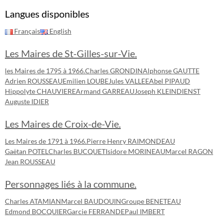
Langues disponibles
Français
English
Les Maires de St-Gilles-sur-Vie.
les Maires de 1795 à 1966.
Charles GRONDIN
Alphonse GAUTTE
Adrien ROUSSEAU
Emilien LOUBE
Jules VALLEE
Abel PIPAUD
Hippolyte CHAUVIERE
Armand GARREAU
Joseph KLEINDIENST
Auguste IDIER
Les Maires de Croix-de-Vie.
Les Maires de 1791 à 1966.
Pierre Henry RAIMONDEAU
Gaëtan POTEL
Charles BUCQUET
Isidore MORINEAU
Marcel RAGON
Jean ROUSSEAU
Personnages liés à la commune.
Charles ATAMIAN
Marcel BAUDOUIN
Groupe BENETEAU
Edmond BOCQUIER
Garcie FERRANDE
Paul IMBERT