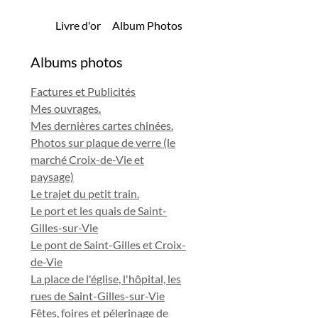
Livre d'or
Album Photos
Albums photos
Factures et Publicités
Mes ouvrages.
Mes dernières cartes chinées.
Photos sur plaque de verre (le
marché Croix-de-Vie et
paysage)
Le trajet du petit train.
Le port et les quais de Saint-
Gilles-sur-Vie
Le pont de Saint-Gilles et Croix-
de-Vie
La place de l'église, l'hôpital, les
rues de Saint-Gilles-sur-Vie
Fêtes, foires et pélerinage de