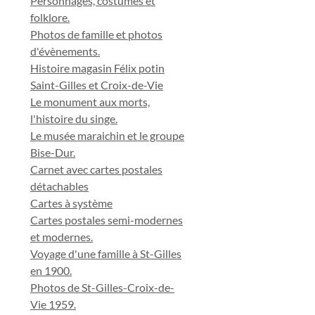
Personnages, costumes et
folklore.
Photos de famille et photos
d'évènements.
Histoire magasin Félix potin
Saint-Gilles et Croix-de-Vie
Le monument aux morts,
l'histoire du singe.
Le musée maraichin et le groupe
Bise-Dur.
Carnet avec cartes postales
détachables
Cartes à système
Cartes postales semi-modernes
et modernes.
Voyage d'une famille à St-Gilles
en 1900.
Photos de St-Gilles-Croix-de-
Vie 1959.