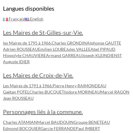
Langues disponibles
Français
English
Les Maires de St-Gilles-sur-Vie.
les Maires de 1795 à 1966.
Charles GRONDIN
Alphonse GAUTTE
Adrien ROUSSEAU
Emilien LOUBE
Jules VALLEE
Abel PIPAUD
Hippolyte CHAUVIERE
Armand GARREAU
Joseph KLEINDIENST
Auguste IDIER
Les Maires de Croix-de-Vie.
Les Maires de 1791 à 1966.
Pierre Henry RAIMONDEAU
Gaëtan POTEL
Charles BUCQUET
Isidore MORINEAU
Marcel RAGON
Jean ROUSSEAU
Personnages liés à la commune.
Charles ATAMIAN
Marcel BAUDOUIN
Groupe BENETEAU
Edmond BOCQUIER
Garcie FERRANDE
Paul IMBERT