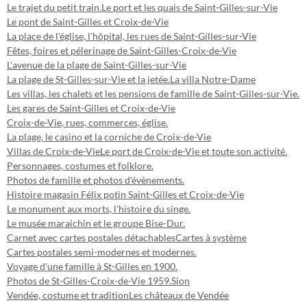
Le trajet du petit train.
Le port et les quais de Saint-Gilles-sur-Vie
Le pont de Saint-Gilles et Croix-de-Vie
La place de l'église, l'hôpital, les rues de Saint-Gilles-sur-Vie
Fêtes, foires et pélerinage de Saint-Gilles-Croix-de-Vie
L'avenue de la plage de Saint-Gilles-sur-Vie
La plage de St-Gilles-sur-Vie et la jetée.
La villa Notre-Dame
Les villas, les chalets et les pensions de famille de Saint-Gilles-sur-Vie.
Les gares de Saint-Gilles et Croix-de-Vie
Croix-de-Vie, rues, commerces, église.
La plage, le casino et la corniche de Croix-de-Vie
Villas de Croix-de-Vie
Le port de Croix-de-Vie et toute son activité.
Personnages, costumes et folklore.
Photos de famille et photos d'évènements.
Histoire magasin Félix potin Saint-Gilles et Croix-de-Vie
Le monument aux morts, l'histoire du singe.
Le musée maraichin et le groupe Bise-Dur.
Carnet avec cartes postales détachables
Cartes à système
Cartes postales semi-modernes et modernes.
Voyage d'une famille à St-Gilles en 1900.
Photos de St-Gilles-Croix-de-Vie 1959.
Sion
Vendée, costume et tradition
Les châteaux de Vendée