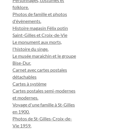
Personnages, costumes et
folklore.
Photos de famille et photos
d'évènements.
Histoire magasin Félix potin
Saint-Gilles et Croix-de-Vie
Le monument aux morts,
l'histoire du singe.
Le musée maraichin et le groupe
Bise-Dur.
Carnet avec cartes postales
détachables
Cartes à système
Cartes postales semi-modernes
et modernes.
Voyage d'une famille à St-Gilles
en 1900.
Photos de St-Gilles-Croix-de-
Vie 1959.