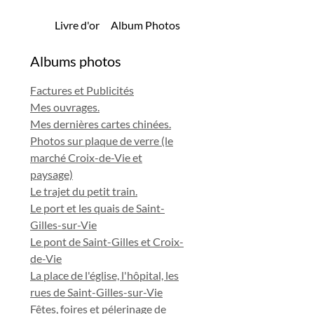
Livre d'or
Album Photos
Albums photos
Factures et Publicités
Mes ouvrages.
Mes dernières cartes chinées.
Photos sur plaque de verre (le
marché Croix-de-Vie et
paysage)
Le trajet du petit train.
Le port et les quais de Saint-
Gilles-sur-Vie
Le pont de Saint-Gilles et Croix-
de-Vie
La place de l'église, l'hôpital, les
rues de Saint-Gilles-sur-Vie
Fêtes, foires et pélerinage de