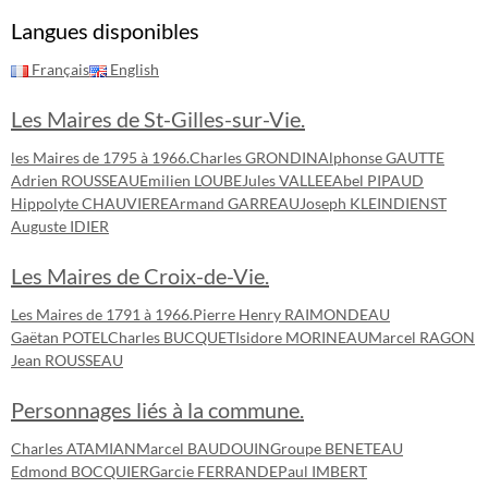
Langues disponibles
Français
English
Les Maires de St-Gilles-sur-Vie.
les Maires de 1795 à 1966.
Charles GRONDIN
Alphonse GAUTTE
Adrien ROUSSEAU
Emilien LOUBE
Jules VALLEE
Abel PIPAUD
Hippolyte CHAUVIERE
Armand GARREAU
Joseph KLEINDIENST
Auguste IDIER
Les Maires de Croix-de-Vie.
Les Maires de 1791 à 1966.
Pierre Henry RAIMONDEAU
Gaëtan POTEL
Charles BUCQUET
Isidore MORINEAU
Marcel RAGON
Jean ROUSSEAU
Personnages liés à la commune.
Charles ATAMIAN
Marcel BAUDOUIN
Groupe BENETEAU
Edmond BOCQUIER
Garcie FERRANDE
Paul IMBERT