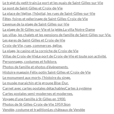
Le trajet du petit train.
Le port et les quais de Saint-Gilles-sur-Vie
Le pont de Saint-Gilles et Croix-de-Vie
La place de l'église, l'hôpital, les rues de Saint-Gilles-sur-Vie
Fêtes, foires et pélerinage de Saint-Gilles-Croix-de-Vie
L'avenue de la plage de Saint-Gilles-sur-Vie
La plage de St-Gilles-sur-Vie et la jetée.
La villa Notre-Dame
Les villas, les chalets et les pensions de famille de Saint-Gilles-sur-Vie.
Les gares de Saint-Gilles et Croix-de-Vie
Croix-de-Vie, rues, commerces, église.
La plage, le casino et la corniche de Croix-de-Vie
Villas de Croix-de-Vie
Le port de Croix-de-Vie et toute son activité.
Personnages, costumes et folklore.
Photos de famille et photos d'évènements.
Histoire magasin Félix potin Saint-Gilles et Croix-de-Vie
Le monument aux morts, l'histoire du singe.
Le musée maraichin et le groupe Bise-Dur.
Carnet avec cartes postales détachables
Cartes à système
Cartes postales semi-modernes et modernes.
Voyage d'une famille à St-Gilles en 1900.
Photos de St-Gilles-Croix-de-Vie 1959.
Sion
Vendée, costume et tradition
Les châteaux de Vendée