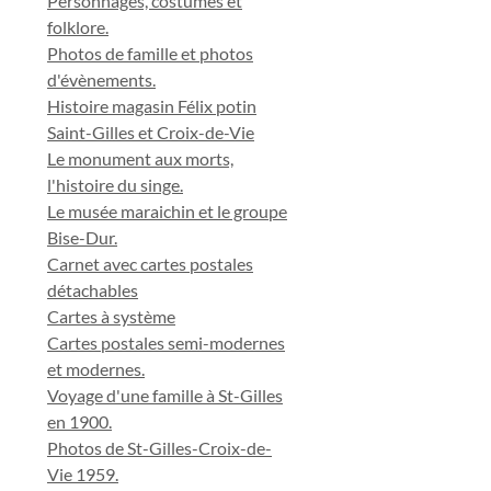
Personnages, costumes et
folklore.
Photos de famille et photos
d'évènements.
Histoire magasin Félix potin
Saint-Gilles et Croix-de-Vie
Le monument aux morts,
l'histoire du singe.
Le musée maraichin et le groupe
Bise-Dur.
Carnet avec cartes postales
détachables
Cartes à système
Cartes postales semi-modernes
et modernes.
Voyage d'une famille à St-Gilles
en 1900.
Photos de St-Gilles-Croix-de-
Vie 1959.