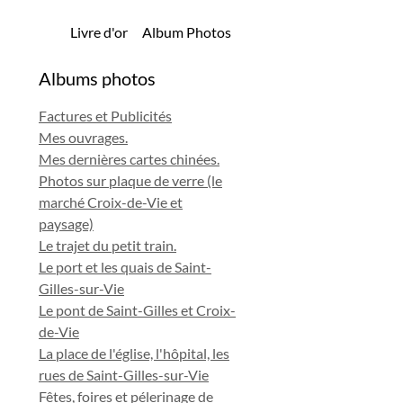
Livre d'or
Album Photos
Albums photos
Factures et Publicités
Mes ouvrages.
Mes dernières cartes chinées.
Photos sur plaque de verre (le
marché Croix-de-Vie et
paysage)
Le trajet du petit train.
Le port et les quais de Saint-
Gilles-sur-Vie
Le pont de Saint-Gilles et Croix-
de-Vie
La place de l'église, l'hôpital, les
rues de Saint-Gilles-sur-Vie
Fêtes, foires et pélerinage de