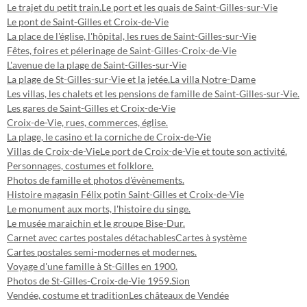
Le trajet du petit train.
Le port et les quais de Saint-Gilles-sur-Vie
Le pont de Saint-Gilles et Croix-de-Vie
La place de l'église, l'hôpital, les rues de Saint-Gilles-sur-Vie
Fêtes, foires et pélerinage de Saint-Gilles-Croix-de-Vie
L'avenue de la plage de Saint-Gilles-sur-Vie
La plage de St-Gilles-sur-Vie et la jetée.
La villa Notre-Dame
Les villas, les chalets et les pensions de famille de Saint-Gilles-sur-Vie.
Les gares de Saint-Gilles et Croix-de-Vie
Croix-de-Vie, rues, commerces, église.
La plage, le casino et la corniche de Croix-de-Vie
Villas de Croix-de-Vie
Le port de Croix-de-Vie et toute son activité.
Personnages, costumes et folklore.
Photos de famille et photos d'évènements.
Histoire magasin Félix potin Saint-Gilles et Croix-de-Vie
Le monument aux morts, l'histoire du singe.
Le musée maraichin et le groupe Bise-Dur.
Carnet avec cartes postales détachables
Cartes à système
Cartes postales semi-modernes et modernes.
Voyage d'une famille à St-Gilles en 1900.
Photos de St-Gilles-Croix-de-Vie 1959.
Sion
Vendée, costume et tradition
Les châteaux de Vendée