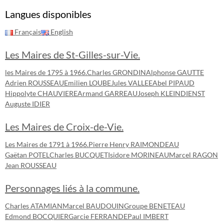
Langues disponibles
Français
English
Les Maires de St-Gilles-sur-Vie.
les Maires de 1795 à 1966.
Charles GRONDIN
Alphonse GAUTTE
Adrien ROUSSEAU
Emilien LOUBE
Jules VALLEE
Abel PIPAUD
Hippolyte CHAUVIERE
Armand GARREAU
Joseph KLEINDIENST
Auguste IDIER
Les Maires de Croix-de-Vie.
Les Maires de 1791 à 1966.
Pierre Henry RAIMONDEAU
Gaëtan POTEL
Charles BUCQUET
Isidore MORINEAU
Marcel RAGON
Jean ROUSSEAU
Personnages liés à la commune.
Charles ATAMIAN
Marcel BAUDOUIN
Groupe BENETEAU
Edmond BOCQUIER
Garcie FERRANDE
Paul IMBERT