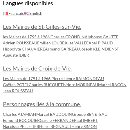
Langues disponibles
Français
English
Les Maires de St-Gilles-sur-Vie.
les Maires de 1795 à 1966.
Charles GRONDIN
Alphonse GAUTTE
Adrien ROUSSEAU
Emilien LOUBE
Jules VALLEE
Abel PIPAUD
Hippolyte CHAUVIERE
Armand GARREAU
Joseph KLEINDIENST
Auguste IDIER
Les Maires de Croix-de-Vie.
Les Maires de 1791 à 1966.
Pierre Henry RAIMONDEAU
Gaëtan POTEL
Charles BUCQUET
Isidore MORINEAU
Marcel RAGON
Jean ROUSSEAU
Personnages liés à la commune.
Charles ATAMIAN
Marcel BAUDOUIN
Groupe BENETEAU
Edmond BOCQUIER
Garcie FERRANDE
Paul IMBERT
Narcisse PELLETIER
Henri REGNAULT
Henry SIMON