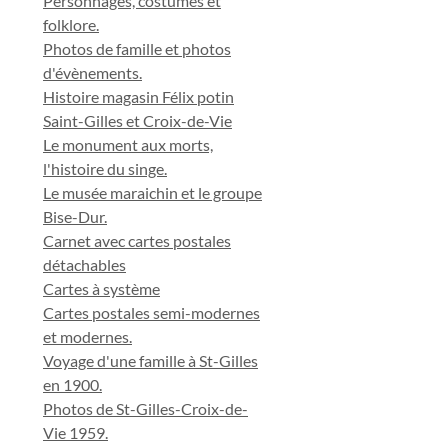
Personnages, costumes et
folklore.
Photos de famille et photos
d'évènements.
Histoire magasin Félix potin
Saint-Gilles et Croix-de-Vie
Le monument aux morts,
l'histoire du singe.
Le musée maraichin et le groupe
Bise-Dur.
Carnet avec cartes postales
détachables
Cartes à système
Cartes postales semi-modernes
et modernes.
Voyage d'une famille à St-Gilles
en 1900.
Photos de St-Gilles-Croix-de-
Vie 1959.