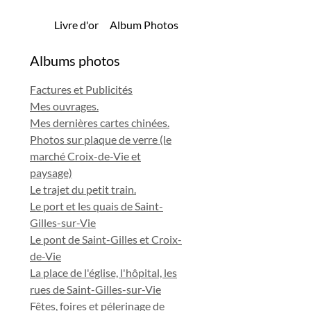
Livre d'or
Album Photos
Albums photos
Factures et Publicités
Mes ouvrages.
Mes dernières cartes chinées.
Photos sur plaque de verre (le
marché Croix-de-Vie et
paysage)
Le trajet du petit train.
Le port et les quais de Saint-
Gilles-sur-Vie
Le pont de Saint-Gilles et Croix-
de-Vie
La place de l'église, l'hôpital, les
rues de Saint-Gilles-sur-Vie
Fêtes, foires et pélerinage de