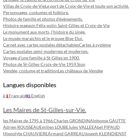
Villas de Croix-de-Vie
Le port de Croix-de-Vie et toute son activité.
Personnages, costumes et folklore.
Photos de famille et photos d'évènements.
Histoire magasin Félix potin Saint-Gilles et Croix-de-Vie
Le monument aux morts, l'histoire du singe.
Le musée maraichin et le groupe Bise-Dur.
Carnet avec cartes postales détachables
Cartes à système
Cartes postales semi-modernes et modernes.
Voyage d'une famille à St-Gilles en 1900.
Photos de St-Gilles-Croix-de-Vie 1959.
Sion
Vendée, costume et tradition
Les châteaux de Vendée
Langues disponibles
Français
English
Les Maires de St-Gilles-sur-Vie.
les Maires de 1795 à 1966.
Charles GRONDIN
Alphonse GAUTTE
Adrien ROUSSEAU
Emilien LOUBE
Jules VALLEE
Abel PIPAUD
Hippolyte CHAUVIERE
Armand GARREAU
Joseph KLEINDIENST