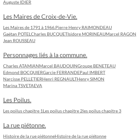
Auguste IDIER
Les Maires de Croix-de-Vie.
Les Maires de 1791 à 1966.
Pierre Henry RAIMONDEAU
Gaëtan POTEL
Charles BUCQUET
Isidore MORINEAU
Marcel RAGON
Jean ROUSSEAU
Personnages liés à la commune.
Charles ATAMIAN
Marcel BAUDOUIN
Groupe BENETEAU
Edmond BOCQUIER
Garcie FERRANDE
Paul IMBERT
Narcisse PELLETIER
Henri REGNAULT
Henry SIMON
Marina TSVETAEVA
Les Poilus.
Les poilus chapitre 1
Les poilus chapitre 2
les poilus chapitre 3
La rue piétonne.
Histoire de la rue piétonne
Histoire de la rue piétonne