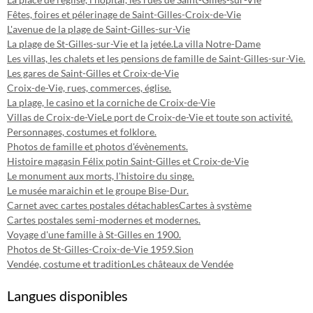
Fêtes, foires et pélerinage de Saint-Gilles-Croix-de-Vie
L'avenue de la plage de Saint-Gilles-sur-Vie
La plage de St-Gilles-sur-Vie et la jetée.
La villa Notre-Dame
Les villas, les chalets et les pensions de famille de Saint-Gilles-sur-Vie.
Les gares de Saint-Gilles et Croix-de-Vie
Croix-de-Vie, rues, commerces, église.
La plage, le casino et la corniche de Croix-de-Vie
Villas de Croix-de-Vie
Le port de Croix-de-Vie et toute son activité.
Personnages, costumes et folklore.
Photos de famille et photos d'évènements.
Histoire magasin Félix potin Saint-Gilles et Croix-de-Vie
Le monument aux morts, l'histoire du singe.
Le musée maraichin et le groupe Bise-Dur.
Carnet avec cartes postales détachables
Cartes à système
Cartes postales semi-modernes et modernes.
Voyage d'une famille à St-Gilles en 1900.
Photos de St-Gilles-Croix-de-Vie 1959.
Sion
Vendée, costume et tradition
Les châteaux de Vendée
Langues disponibles