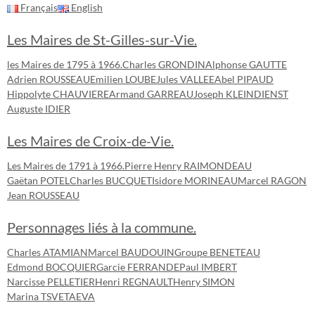
Français
English
Les Maires de St-Gilles-sur-Vie.
les Maires de 1795 à 1966.
Charles GRONDIN
Alphonse GAUTTE
Adrien ROUSSEAU
Emilien LOUBE
Jules VALLEE
Abel PIPAUD
Hippolyte CHAUVIERE
Armand GARREAU
Joseph KLEINDIENST
Auguste IDIER
Les Maires de Croix-de-Vie.
Les Maires de 1791 à 1966.
Pierre Henry RAIMONDEAU
Gaëtan POTEL
Charles BUCQUET
Isidore MORINEAU
Marcel RAGON
Jean ROUSSEAU
Personnages liés à la commune.
Charles ATAMIAN
Marcel BAUDOUIN
Groupe BENETEAU
Edmond BOCQUIER
Garcie FERRANDE
Paul IMBERT
Narcisse PELLETIER
Henri REGNAULT
Henry SIMON
Marina TSVETAEVA