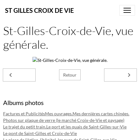
ST GILLES CROIX DE VIE
St-Gilles-Croix-de-Vie, vue
générale.
Retour
Albums photos
Factures et Publicités
Mes ouvrages.
Mes dernières cartes chinées.
Photos sur plaque de verre (le marché Croix-de-Vie et paysage)
Le trajet du petit train.
Le port et les quais de Saint-Gilles-sur-Vie
Le pont de Saint-Gilles et Croix-de-Vie
La place de l'église, l'hôpital, les rues de Saint-Gilles-sur-Vie