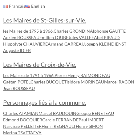
Français
English
Les Maires de St-Gilles-sur-Vie.
les Maires de 1795 à 1966.
Charles GRONDIN
Alphonse GAUTTE
Adrien ROUSSEAU
Emilien LOUBE
Jules VALLEE
Abel PIPAUD
Hippolyte CHAUVIERE
Armand GARREAU
Joseph KLEINDIENST
Auguste IDIER
Les Maires de Croix-de-Vie.
Les Maires de 1791 à 1966.
Pierre Henry RAIMONDEAU
Gaëtan POTEL
Charles BUCQUET
Isidore MORINEAU
Marcel RAGON
Jean ROUSSEAU
Personnages liés à la commune.
Charles ATAMIAN
Marcel BAUDOUIN
Groupe BENETEAU
Edmond BOCQUIER
Garcie FERRANDE
Paul IMBERT
Narcisse PELLETIER
Henri REGNAULT
Henry SIMON
Marina TSVETAEVA