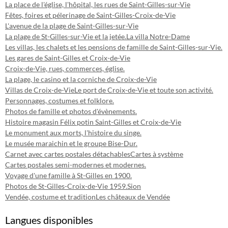
La place de l'église, l'hôpital, les rues de Saint-Gilles-sur-Vie
Fêtes, foires et pélerinage de Saint-Gilles-Croix-de-Vie
L'avenue de la plage de Saint-Gilles-sur-Vie
La plage de St-Gilles-sur-Vie et la jetée.
La villa Notre-Dame
Les villas, les chalets et les pensions de famille de Saint-Gilles-sur-Vie.
Les gares de Saint-Gilles et Croix-de-Vie
Croix-de-Vie, rues, commerces, église.
La plage, le casino et la corniche de Croix-de-Vie
Villas de Croix-de-Vie
Le port de Croix-de-Vie et toute son activité.
Personnages, costumes et folklore.
Photos de famille et photos d'évènements.
Histoire magasin Félix potin Saint-Gilles et Croix-de-Vie
Le monument aux morts, l'histoire du singe.
Le musée maraichin et le groupe Bise-Dur.
Carnet avec cartes postales détachables
Cartes à système
Cartes postales semi-modernes et modernes.
Voyage d'une famille à St-Gilles en 1900.
Photos de St-Gilles-Croix-de-Vie 1959.
Sion
Vendée, costume et tradition
Les châteaux de Vendée
Langues disponibles