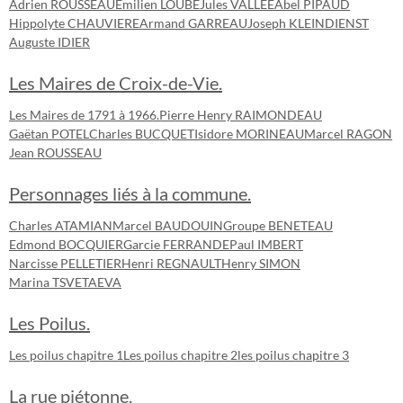
Adrien ROUSSEAU
Emilien LOUBE
Jules VALLEE
Abel PIPAUD
Hippolyte CHAUVIERE
Armand GARREAU
Joseph KLEINDIENST
Auguste IDIER
Les Maires de Croix-de-Vie.
Les Maires de 1791 à 1966.
Pierre Henry RAIMONDEAU
Gaëtan POTEL
Charles BUCQUET
Isidore MORINEAU
Marcel RAGON
Jean ROUSSEAU
Personnages liés à la commune.
Charles ATAMIAN
Marcel BAUDOUIN
Groupe BENETEAU
Edmond BOCQUIER
Garcie FERRANDE
Paul IMBERT
Narcisse PELLETIER
Henri REGNAULT
Henry SIMON
Marina TSVETAEVA
Les Poilus.
Les poilus chapitre 1
Les poilus chapitre 2
les poilus chapitre 3
La rue piétonne.