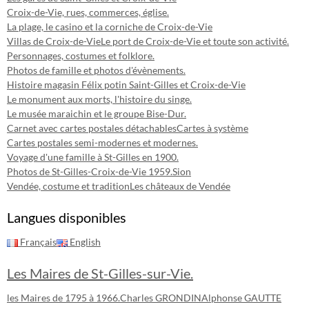
Croix-de-Vie, rues, commerces, église.
La plage, le casino et la corniche de Croix-de-Vie
Villas de Croix-de-Vie
Le port de Croix-de-Vie et toute son activité.
Personnages, costumes et folklore.
Photos de famille et photos d'évènements.
Histoire magasin Félix potin Saint-Gilles et Croix-de-Vie
Le monument aux morts, l'histoire du singe.
Le musée maraichin et le groupe Bise-Dur.
Carnet avec cartes postales détachables
Cartes à système
Cartes postales semi-modernes et modernes.
Voyage d'une famille à St-Gilles en 1900.
Photos de St-Gilles-Croix-de-Vie 1959.
Sion
Vendée, costume et tradition
Les châteaux de Vendée
Langues disponibles
Français
English
Les Maires de St-Gilles-sur-Vie.
les Maires de 1795 à 1966.
Charles GRONDIN
Alphonse GAUTTE