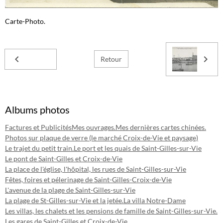
Carte-Photo.
Retour
Albums photos
Factures et Publicités
Mes ouvrages.
Mes dernières cartes chinées.
Photos sur plaque de verre (le marché Croix-de-Vie et paysage)
Le trajet du petit train.
Le port et les quais de Saint-Gilles-sur-Vie
Le pont de Saint-Gilles et Croix-de-Vie
La place de l'église, l'hôpital, les rues de Saint-Gilles-sur-Vie
Fêtes, foires et pélerinage de Saint-Gilles-Croix-de-Vie
L'avenue de la plage de Saint-Gilles-sur-Vie
La plage de St-Gilles-sur-Vie et la jetée.
La villa Notre-Dame
Les villas, les chalets et les pensions de famille de Saint-Gilles-sur-Vie.
Les gares de Saint-Gilles et Croix-de-Vie