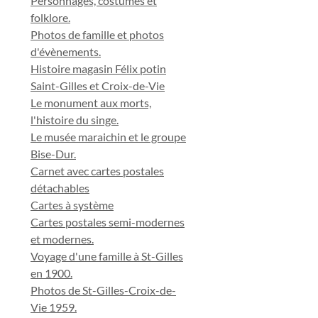
Personnages, costumes et
folklore.
Photos de famille et photos
d'évènements.
Histoire magasin Félix potin
Saint-Gilles et Croix-de-Vie
Le monument aux morts,
l'histoire du singe.
Le musée maraichin et le groupe
Bise-Dur.
Carnet avec cartes postales
détachables
Cartes à système
Cartes postales semi-modernes
et modernes.
Voyage d'une famille à St-Gilles
en 1900.
Photos de St-Gilles-Croix-de-
Vie 1959.