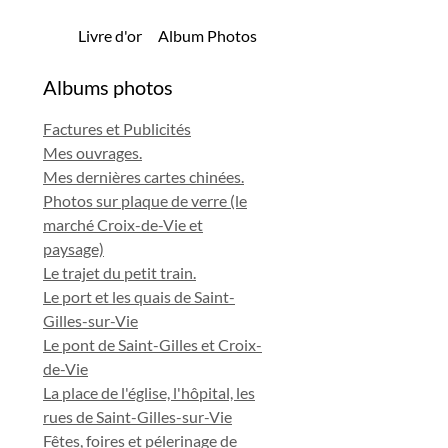
Livre d'or
Album Photos
Albums photos
Factures et Publicités
Mes ouvrages.
Mes dernières cartes chinées.
Photos sur plaque de verre (le
marché Croix-de-Vie et
paysage)
Le trajet du petit train.
Le port et les quais de Saint-
Gilles-sur-Vie
Le pont de Saint-Gilles et Croix-
de-Vie
La place de l'église, l'hôpital, les
rues de Saint-Gilles-sur-Vie
Fêtes, foires et pélerinage de