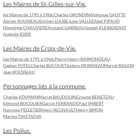
Les Maires de St-Gilles-sur-Vie.
les Maires de 1795 à 1966.
Charles GRONDIN
Alphonse GAUTTE
Adrien ROUSSEAU
Emilien LOUBE
Jules VALLEE
Abel PIPAUD
Hippolyte CHAUVIERE
Armand GARREAU
Joseph KLEINDIENST
Auguste IDIER
Les Maires de Croix-de-Vie.
Les Maires de 1791 à 1966.
Pierre Henry RAIMONDEAU
Gaëtan POTEL
Charles BUCQUET
Isidore MORINEAU
Marcel RAGON
Jean ROUSSEAU
Personnages liés à la commune.
Charles ATAMIAN
Marcel BAUDOUIN
Groupe BENETEAU
Edmond BOCQUIER
Garcie FERRANDE
Paul IMBERT
Narcisse PELLETIER
Henri REGNAULT
Henry SIMON
Marina TSVETAEVA
Les Poilus.