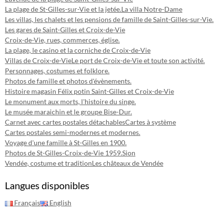
La plage de St-Gilles-sur-Vie et la jetée.
La villa Notre-Dame
Les villas, les chalets et les pensions de famille de Saint-Gilles-sur-Vie.
Les gares de Saint-Gilles et Croix-de-Vie
Croix-de-Vie, rues, commerces, église.
La plage, le casino et la corniche de Croix-de-Vie
Villas de Croix-de-Vie
Le port de Croix-de-Vie et toute son activité.
Personnages, costumes et folklore.
Photos de famille et photos d'évènements.
Histoire magasin Félix potin Saint-Gilles et Croix-de-Vie
Le monument aux morts, l'histoire du singe.
Le musée maraichin et le groupe Bise-Dur.
Carnet avec cartes postales détachables
Cartes à système
Cartes postales semi-modernes et modernes.
Voyage d'une famille à St-Gilles en 1900.
Photos de St-Gilles-Croix-de-Vie 1959.
Sion
Vendée, costume et tradition
Les châteaux de Vendée
Langues disponibles
Français
English