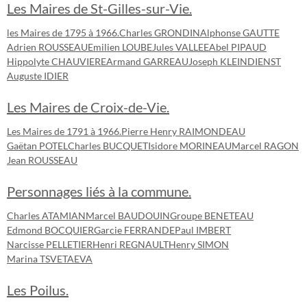
Les Maires de St-Gilles-sur-Vie.
les Maires de 1795 à 1966.
Charles GRONDIN
Alphonse GAUTTE
Adrien ROUSSEAU
Emilien LOUBE
Jules VALLEE
Abel PIPAUD
Hippolyte CHAUVIERE
Armand GARREAU
Joseph KLEINDIENST
Auguste IDIER
Les Maires de Croix-de-Vie.
Les Maires de 1791 à 1966.
Pierre Henry RAIMONDEAU
Gaëtan POTEL
Charles BUCQUET
Isidore MORINEAU
Marcel RAGON
Jean ROUSSEAU
Personnages liés à la commune.
Charles ATAMIAN
Marcel BAUDOUIN
Groupe BENETEAU
Edmond BOCQUIER
Garcie FERRANDE
Paul IMBERT
Narcisse PELLETIER
Henri REGNAULT
Henry SIMON
Marina TSVETAEVA
Les Poilus.