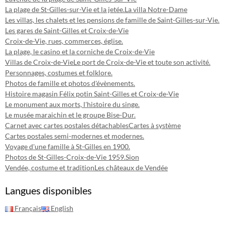
La plage de St-Gilles-sur-Vie et la jetée.
La villa Notre-Dame
Les villas, les chalets et les pensions de famille de Saint-Gilles-sur-Vie.
Les gares de Saint-Gilles et Croix-de-Vie
Croix-de-Vie, rues, commerces, église.
La plage, le casino et la corniche de Croix-de-Vie
Villas de Croix-de-Vie
Le port de Croix-de-Vie et toute son activité.
Personnages, costumes et folklore.
Photos de famille et photos d'évènements.
Histoire magasin Félix potin Saint-Gilles et Croix-de-Vie
Le monument aux morts, l'histoire du singe.
Le musée maraichin et le groupe Bise-Dur.
Carnet avec cartes postales détachables
Cartes à système
Cartes postales semi-modernes et modernes.
Voyage d'une famille à St-Gilles en 1900.
Photos de St-Gilles-Croix-de-Vie 1959.
Sion
Vendée, costume et tradition
Les châteaux de Vendée
Langues disponibles
Français
English