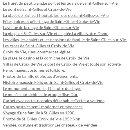
Le trajet du petit train.
Le port et les quais de Saint-Gilles-sur-Vie
Le pont de Saint-Gilles et Croix-de-Vie
La place de l'église, l'hôpital, les rues de Saint-Gilles-sur-Vie
Fêtes, foires et pélerinage de Saint-Gilles-Croix-de-Vie
L'avenue de la plage de Saint-Gilles-sur-Vie
La plage de St-Gilles-sur-Vie et la jetée.
La villa Notre-Dame
Les villas, les chalets et les pensions de famille de Saint-Gilles-sur-Vie.
Les gares de Saint-Gilles et Croix-de-Vie
Croix-de-Vie, rues, commerces, église.
La plage, le casino et la corniche de Croix-de-Vie
Villas de Croix-de-Vie
Le port de Croix-de-Vie et toute son activité.
Personnages, costumes et folklore.
Photos de famille et photos d'évènements.
Histoire magasin Félix potin Saint-Gilles et Croix-de-Vie
Le monument aux morts, l'histoire du singe.
Le musée maraichin et le groupe Bise-Dur.
Carnet avec cartes postales détachables
Cartes à système
Cartes postales semi-modernes et modernes.
Voyage d'une famille à St-Gilles en 1900.
Photos de St-Gilles-Croix-de-Vie 1959.
Sion
Vendée, costume et tradition
Les châteaux de Vendée