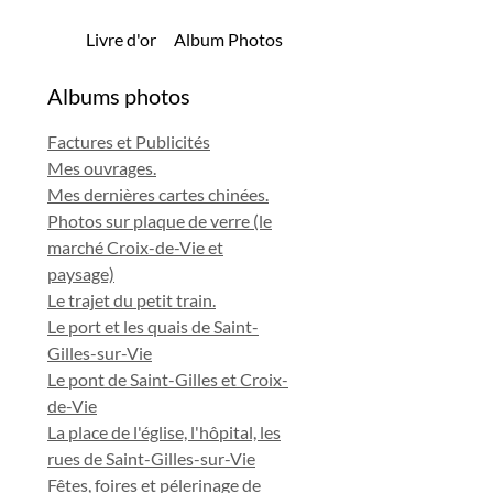
Livre d'or
Album Photos
Albums photos
Factures et Publicités
Mes ouvrages.
Mes dernières cartes chinées.
Photos sur plaque de verre (le
marché Croix-de-Vie et
paysage)
Le trajet du petit train.
Le port et les quais de Saint-
Gilles-sur-Vie
Le pont de Saint-Gilles et Croix-
de-Vie
La place de l'église, l'hôpital, les
rues de Saint-Gilles-sur-Vie
Fêtes, foires et pélerinage de