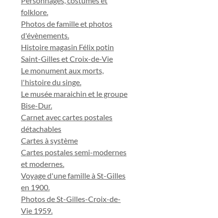
Personnages, costumes et
folklore.
Photos de famille et photos
d'évènements.
Histoire magasin Félix potin
Saint-Gilles et Croix-de-Vie
Le monument aux morts,
l'histoire du singe.
Le musée maraichin et le groupe
Bise-Dur.
Carnet avec cartes postales
détachables
Cartes à système
Cartes postales semi-modernes
et modernes.
Voyage d'une famille à St-Gilles
en 1900.
Photos de St-Gilles-Croix-de-
Vie 1959.