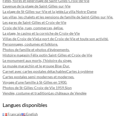
Fêtes, foires et pélerinage de Saint-Gilles-Croix-de-Vie
L'avenue de la plage de Saint-Gilles-sur-Vie
La plage de St-Gilles-sur-Vie et la jetée.
La villa Notre-Dame
Les villas, les chalets et les pensions de famille de Saint-Gilles-sur-Vie.
Les gares de Saint-Gilles et Croix-de-Vie
Croix-de-Vie, rues, commerces, église.
La plage, le casino et la corniche de Croix-de-Vie
Villas de Croix-de-Vie
Le port de Croix-de-Vie et toute son activité.
Personnages, costumes et folklore.
Photos de famille et photos d'évènements.
Histoire magasin Félix potin Saint-Gilles et Croix-de-Vie
Le monument aux morts, l'histoire du singe.
Le musée maraichin et le groupe Bise-Dur.
Carnet avec cartes postales détachables
Cartes à système
Cartes postales semi-modernes et modernes.
Voyage d'une famille à St-Gilles en 1900.
Photos de St-Gilles-Croix-de-Vie 1959.
Sion
Vendée, costume et tradition
Les châteaux de Vendée
Langues disponibles
Français
English