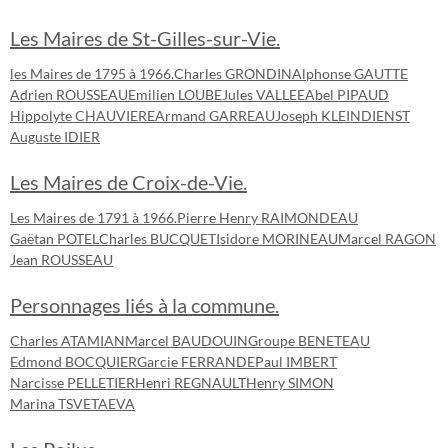
Les Maires de St-Gilles-sur-Vie.
les Maires de 1795 à 1966.
Charles GRONDIN
Alphonse GAUTTE
Adrien ROUSSEAU
Emilien LOUBE
Jules VALLEE
Abel PIPAUD
Hippolyte CHAUVIERE
Armand GARREAU
Joseph KLEINDIENST
Auguste IDIER
Les Maires de Croix-de-Vie.
Les Maires de 1791 à 1966.
Pierre Henry RAIMONDEAU
Gaëtan POTEL
Charles BUCQUET
Isidore MORINEAU
Marcel RAGON
Jean ROUSSEAU
Personnages liés à la commune.
Charles ATAMIAN
Marcel BAUDOUIN
Groupe BENETEAU
Edmond BOCQUIER
Garcie FERRANDE
Paul IMBERT
Narcisse PELLETIER
Henri REGNAULT
Henry SIMON
Marina TSVETAEVA